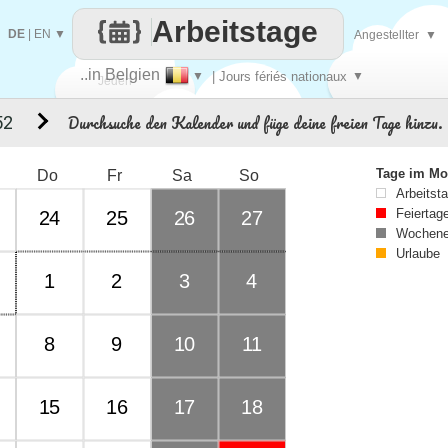
Arbeitstage
DE
|
EN
▼
Angestellter
▼
..in Belgien
▼
| Jours fériés nationaux
▼
Jeden
Durchsuche den Kalender und füge deine freien Tage hinzu.
52
Tag
Tage im Mo
Do
Fr
Sa
So
Arbeitst
Feiertag
24
25
26
27
Wochene
Urlaube
1
2
3
4
8
9
10
11
15
16
17
18