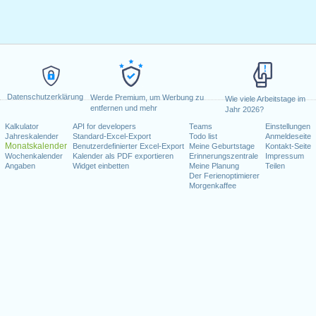
Datenschutzerklärung
Werde Premium, um Werbung zu
Wie viele Arbeitstage im
entfernen und mehr
Jahr 2026?
Kalkulator
API for developers
Teams
Einstellungen
Jahreskalender
Standard-Excel-Export
Todo list
Anmeldeseite
Monatskalender
Benutzerdefinierter Excel-Export
Meine Geburtstage
Kontakt-Seite
Wochenkalender
Kalender als PDF exportieren
Erinnerungszentrale
Impressum
Angaben
Widget einbetten
Meine Planung
Teilen
Der Ferienoptimierer
Morgenkaffee