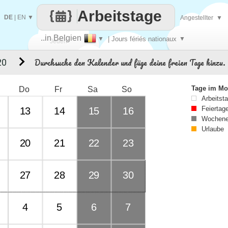
Arbeitstage
DE
|
EN
▼
Angestellter
▼
..in Belgien
▼
| Jours fériés nationaux
▼
Jeden
Durchsuche den Kalender und füge deine freien Tage hinzu.
20
Tag
Tage im Mo
Do
Fr
Sa
So
Arbeitst
Feiertag
13
14
15
16
Wochene
Urlaube
20
21
22
23
27
28
29
30
4
5
6
7