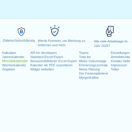
Datenschutzerklärung
Werde Premium, um Werbung zu
Wie viele Arbeitstage im
entfernen und mehr
Jahr 2026?
Kalkulator
API for developers
Teams
Einstellungen
Jahreskalender
Standard-Excel-Export
Todo list
Anmeldeseite
Monatskalender
Benutzerdefinierter Excel-Export
Meine Geburtstage
Kontakt-Seite
Wochenkalender
Kalender als PDF exportieren
Erinnerungszentrale
Impressum
Angaben
Widget einbetten
Meine Planung
Teilen
Der Ferienoptimierer
Morgenkaffee