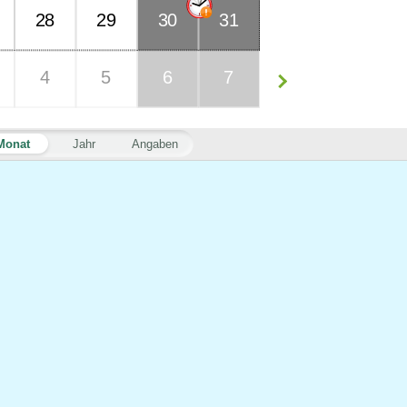
28
29
30
31
4
5
6
7
Monat
Jahr
Angaben