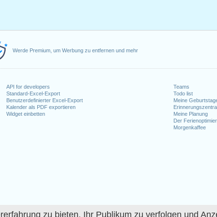
Werde Premium, um Werbung zu entfernen und mehr
API for developers
Teams
Standard-Excel-Export
Todo list
Benutzerdefinierter Excel-Export
Meine Geburtstag
Kalender als PDF exportieren
Erinnerungszentra
Widget einbetten
Meine Planung
Der Ferienoptimier
Morgenkaffee
fahrung zu bieten, Ihr Publikum zu verfolgen und Anze