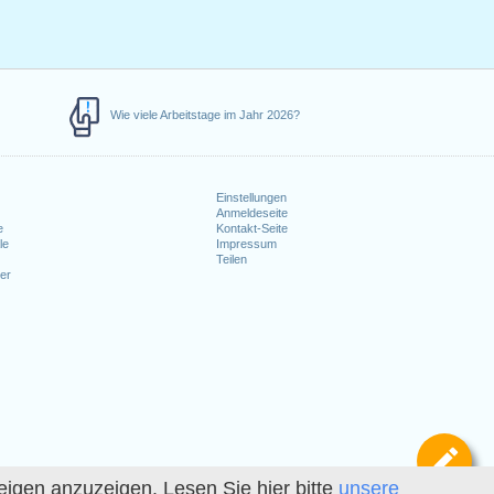
Wie viele Arbeitstage im Jahr 2026?
Einstellungen
Anmeldeseite
e
Kontakt-Seite
le
Impressum
Teilen
er
Def
igen anzuzeigen. Lesen Sie hier bitte
unsere