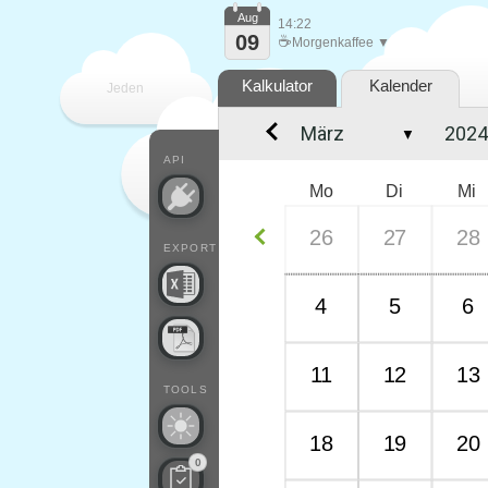
Aug
14:22
09
☕
Morgenkaffee ▼
Kalkulator
Kalender
Jeden
▼
Tag
API
Mo
Di
Mi
26
27
28
EXPORT
4
5
6
11
12
13
TOOLS
18
19
20
0