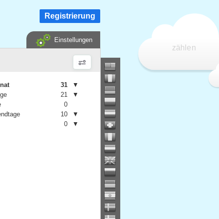
Registrierung
Einstellungen
zählen
nat
31
▼
age
21
▼
e
0
ndtage
10
▼
0
▼