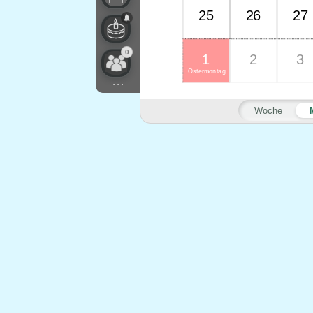
25
26
27
0
1
2
3
Ostermontag
...
Woche