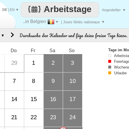
Arbeitstage
DE
|
EN
▼
Angestellter
▼
..in Belgien
▼
| Jours fériés nationaux
▼
Durchsuche den Kalender und füge deine freien Tage hinzu.
▼
Tage im Mo
Do
Fr
Sa
So
Arbeitst
Feiertag
29
1
2
3
Wochene
Urlaube
7
8
9
10
14
15
16
17
21
22
23
24