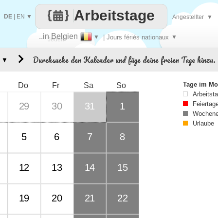
Arbeitstage
DE
|
EN
▼
Angestellter
▼
..in Belgien
▼
| Jours fériés nationaux
▼
Jeden
Durchsuche den Kalender und füge deine freien Tage hinzu.
▼
Tag
Tage im Mo
Do
Fr
Sa
So
Arbeitst
Feiertag
29
30
31
1
Wochene
Urlaube
5
6
7
8
12
13
14
15
19
20
21
22