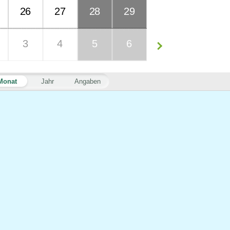
26
27
28
29
3
4
5
6
Monat
Jahr
Angaben