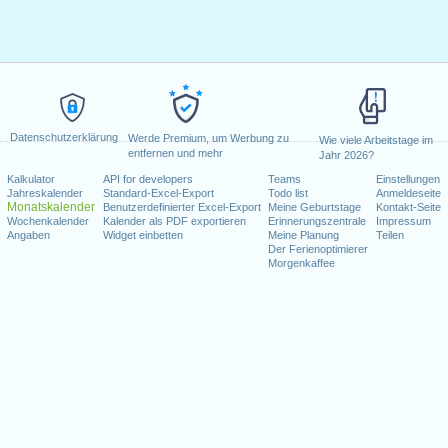
Datenschutzerklärung
Werde Premium, um Werbung zu
Wie viele Arbeitstage im
entfernen und mehr
Jahr 2026?
Kalkulator
API for developers
Teams
Einstellungen
Jahreskalender
Standard-Excel-Export
Todo list
Anmeldeseite
Monatskalender
Benutzerdefinierter Excel-Export
Meine Geburtstage
Kontakt-Seite
Wochenkalender
Kalender als PDF exportieren
Erinnerungszentrale
Impressum
Angaben
Widget einbetten
Meine Planung
Teilen
Der Ferienoptimierer
Morgenkaffee