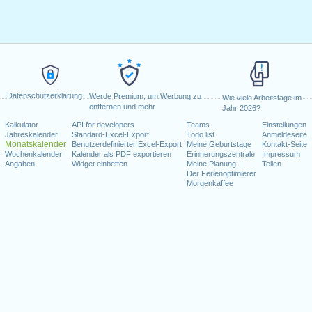
Datenschutzerklärung
Werde Premium, um Werbung zu
Wie viele Arbeitstage im
entfernen und mehr
Jahr 2026?
Kalkulator
API for developers
Teams
Einstellungen
Jahreskalender
Standard-Excel-Export
Todo list
Anmeldeseite
Monatskalender
Benutzerdefinierter Excel-Export
Meine Geburtstage
Kontakt-Seite
Wochenkalender
Kalender als PDF exportieren
Erinnerungszentrale
Impressum
Angaben
Widget einbetten
Meine Planung
Teilen
Der Ferienoptimierer
Morgenkaffee