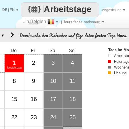
Arbeitstage
DE
|
EN
▼
Angestellter
▼
..in Belgien
▼
| Jours fériés nationaux
▼
Jeden
Durchsuche den Kalender und füge deine freien Tage hinzu.
▼
Tag
Tage im Mo
Do
Fr
Sa
So
Arbeitst
Feiertag
1
2
3
4
Wochene
Neujahrstag
Urlaube
8
9
10
11
15
16
17
18
22
23
24
25