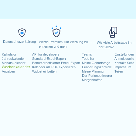
Datenschutzerklärung
Werde Premium, um Werbung zu
Wie viele Arbeitstage im
entfernen und mehr
Jahr 2026?
Kalkulator
API for developers
Teams
Einstellungen
Jahreskalender
Standard-Excel-Export
Todo list
Anmeldeseite
Monatskalender
Benutzerdefinierter Excel-Export
Meine Geburtstage
Kontakt-Seite
Wochenkalender
Kalender als PDF exportieren
Erinnerungszentrale
Impressum
Angaben
Widget einbetten
Meine Planung
Teilen
Der Ferienoptimierer
Morgenkaffee