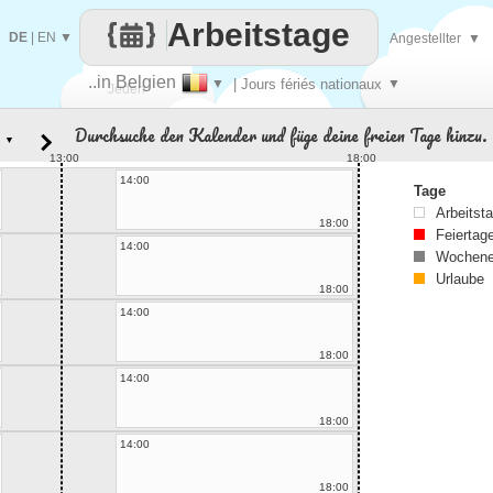
Arbeitstage
DE
|
EN
▼
Angestellter
▼
..in Belgien
▼
| Jours fériés nationaux
▼
Jeden
Durchsuche den Kalender und füge deine freien Tage hinzu.
▼
Tag
13:00
18:00
14:00
Tage
Arbeitst
18:00
Feiertag
14:00
Wochene
Urlaube
18:00
14:00
18:00
14:00
18:00
14:00
18:00