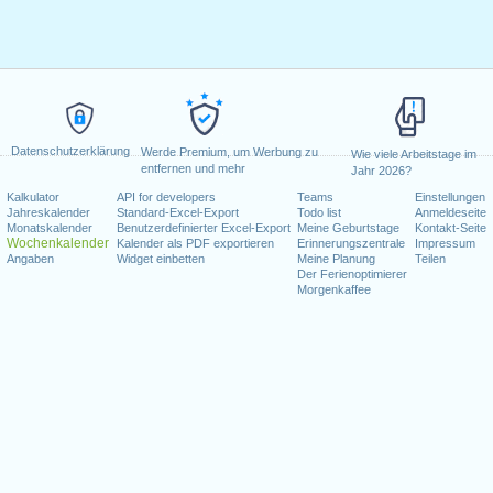
Datenschutzerklärung
Werde Premium, um Werbung zu
Wie viele Arbeitstage im
entfernen und mehr
Jahr 2026?
Kalkulator
API for developers
Teams
Einstellungen
Jahreskalender
Standard-Excel-Export
Todo list
Anmeldeseite
Monatskalender
Benutzerdefinierter Excel-Export
Meine Geburtstage
Kontakt-Seite
Wochenkalender
Kalender als PDF exportieren
Erinnerungszentrale
Impressum
Angaben
Widget einbetten
Meine Planung
Teilen
Der Ferienoptimierer
Morgenkaffee