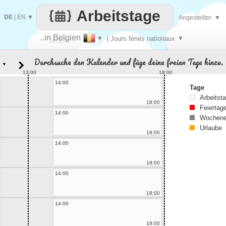
Arbeitstage
DE
|
EN
▼
Angestellter
▼
..in Belgien
▼
| Jours fériés nationaux
▼
Jeden
Durchsuche den Kalender und füge deine freien Tage hinzu.
▼
Tag
13:00
18:00
14:00
Tage
Arbeitst
18:00
Feiertag
14:00
Wochene
Urlaube
18:00
14:00
18:00
14:00
18:00
14:00
18:00