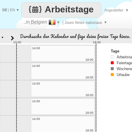
Arbeitstage
DE
|
EN
▼
Angestellter
▼
..in Belgien
▼
| Jours fériés nationaux
▼
Jeden
Durchsuche den Kalender und füge deine freien Tage hinzu.
▼
Tag
13:00
18:00
14:00
Tage
Arbeitst
18:00
Feiertag
14:00
Wochene
Urlaube
18:00
14:00
18:00
14:00
18:00
14:00
18:00