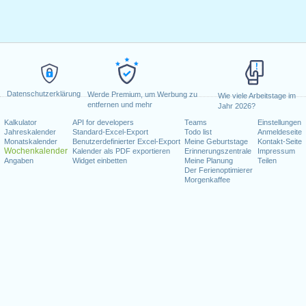
Datenschutzerklärung
Werde Premium, um Werbung zu
Wie viele Arbeitstage im
entfernen und mehr
Jahr 2026?
Kalkulator
API for developers
Teams
Einstellungen
Jahreskalender
Standard-Excel-Export
Todo list
Anmeldeseite
Monatskalender
Benutzerdefinierter Excel-Export
Meine Geburtstage
Kontakt-Seite
Wochenkalender
Kalender als PDF exportieren
Erinnerungszentrale
Impressum
Angaben
Widget einbetten
Meine Planung
Teilen
Der Ferienoptimierer
Morgenkaffee