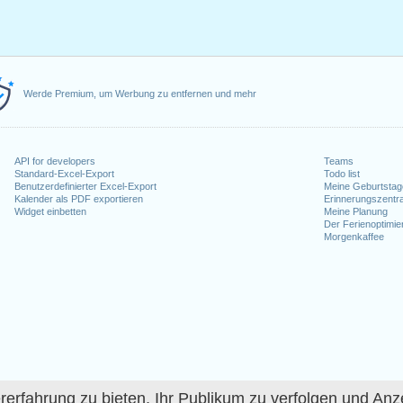
Werde Premium, um Werbung zu entfernen und mehr
API for developers
Teams
Standard-Excel-Export
Todo list
Benutzerdefinierter Excel-Export
Meine Geburtstag
Kalender als PDF exportieren
Erinnerungszentra
Widget einbetten
Meine Planung
Der Ferienoptimie
Morgenkaffee
fahrung zu bieten, Ihr Publikum zu verfolgen und Anze