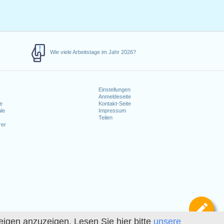
Wie viele Arbeitstage im Jahr 2026?
Einstellungen
Anmeldeseite
e
Kontakt-Seite
le
Impressum
Teilen
rer
Def
igen anzuzeigen. Lesen Sie hier bitte
unsere