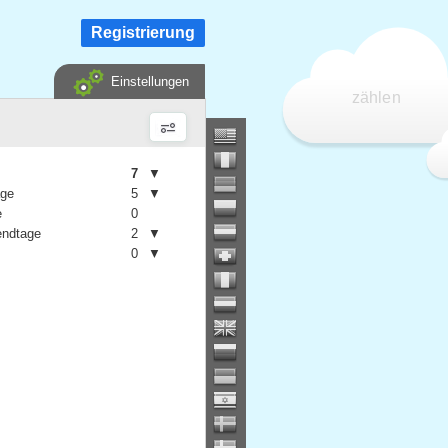
Registrierung
Einstellungen
zählen
7
▼
age
5
▼
e
0
ndtage
2
▼
0
▼