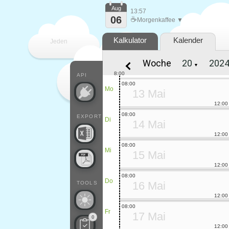
Aug
13:57
06
☕
Morgenkaffee ▼
Kalkulator
Kalender
Jeden
Woche
▼
Tag
8:00
API
08:00
Mo
13 Mai
12:00
08:00
EXPORT
Di
14 Mai
12:00
08:00
Mi
15 Mai
12:00
08:00
Do
16 Mai
TOOLS
12:00
08:00
Fr
17 Mai
0
12:00