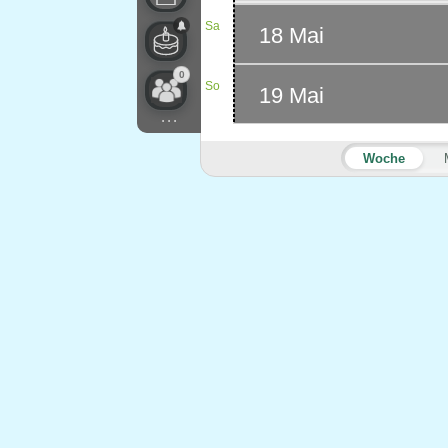
Sa
18 Mai
0
So
19 Mai
...
Woche