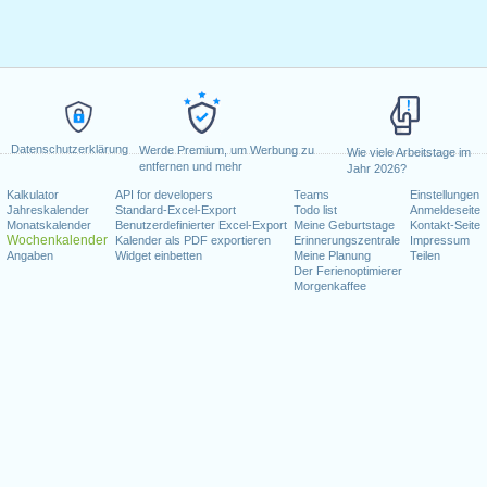
Datenschutzerklärung
Werde Premium, um Werbung zu
Wie viele Arbeitstage im
entfernen und mehr
Jahr 2026?
Kalkulator
API for developers
Teams
Einstellungen
Jahreskalender
Standard-Excel-Export
Todo list
Anmeldeseite
Monatskalender
Benutzerdefinierter Excel-Export
Meine Geburtstage
Kontakt-Seite
Wochenkalender
Kalender als PDF exportieren
Erinnerungszentrale
Impressum
Angaben
Widget einbetten
Meine Planung
Teilen
Der Ferienoptimierer
Morgenkaffee