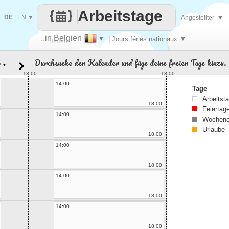
Arbeitstage
DE
|
EN
▼
Angestellter
▼
..in Belgien
▼
| Jours fériés nationaux
▼
Jeden
Durchsuche den Kalender und füge deine freien Tage hinzu.
▼
Tag
13:00
18:00
14:00
Tage
Arbeitst
18:00
Feiertag
14:00
Wochene
Urlaube
18:00
14:00
18:00
14:00
18:00
14:00
18:00