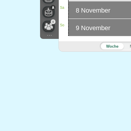
Sa
8 November
0
So
9 November
...
Woche