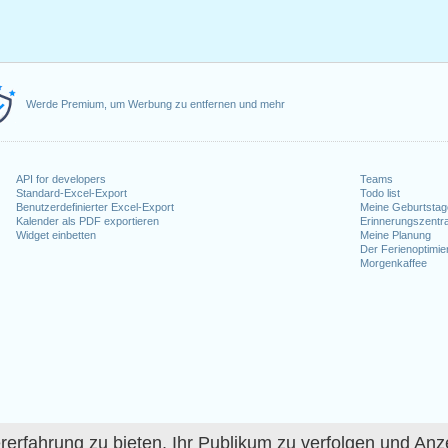
Werde Premium, um Werbung zu entfernen und mehr
API for developers
Teams
Standard-Excel-Export
Todo list
Benutzerdefinierter Excel-Export
Meine Geburtstag
Kalender als PDF exportieren
Erinnerungszentra
Widget einbetten
Meine Planung
Der Ferienoptimie
Morgenkaffee
fahrung zu bieten, Ihr Publikum zu verfolgen und Anze