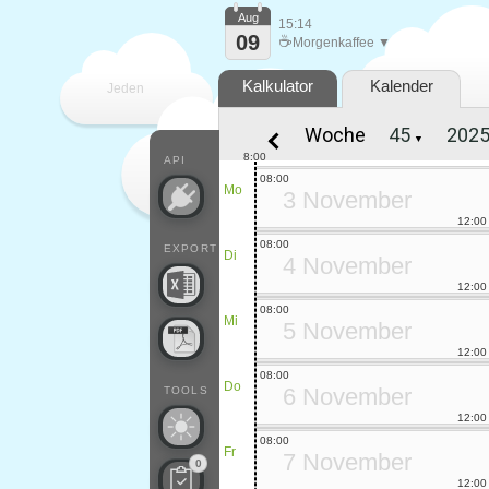
Aug
15:14
09
☕
Morgenkaffee ▼
Kalkulator
Kalender
Jeden
Woche
▼
Tag
8:00
API
08:00
Mo
3 November
12:00
08:00
EXPORT
Di
4 November
12:00
08:00
Mi
5 November
12:00
08:00
Do
6 November
TOOLS
12:00
08:00
Fr
7 November
0
12:00