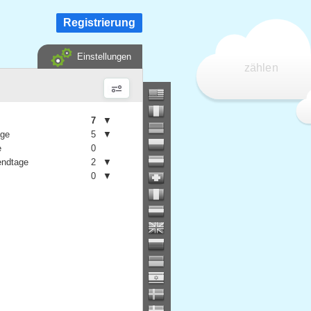
Registrierung
Einstellungen
zählen
7
▼
age
5
▼
e
0
ndtage
2
▼
0
▼