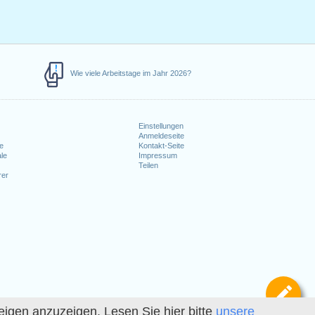
Wie viele Arbeitstage im Jahr 2026?
Einstellungen
Anmeldeseite
e
Kontakt-Seite
le
Impressum
Teilen
rer
Def
igen anzuzeigen. Lesen Sie hier bitte
unsere