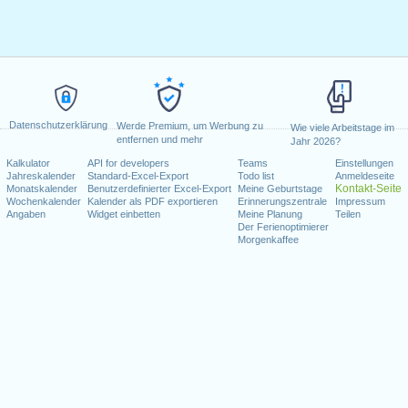
Datenschutzerklärung
Werde Premium, um Werbung zu
Wie viele Arbeitstage im
entfernen und mehr
Jahr 2026?
Kalkulator
API for developers
Teams
Einstellungen
Jahreskalender
Standard-Excel-Export
Todo list
Anmeldeseite
Kontakt-Seite
Monatskalender
Benutzerdefinierter Excel-Export
Meine Geburtstage
Wochenkalender
Kalender als PDF exportieren
Erinnerungszentrale
Impressum
Angaben
Widget einbetten
Meine Planung
Teilen
Der Ferienoptimierer
Morgenkaffee