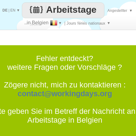
Arbeitstage
DE
|
EN
▼
Angestellter
▼
..in Belgien
▼
| Jours fériés nationaux
▼
Jeden
Tag
Fehler entdeckt?
weitere Fragen oder Vorschläge ?
Zögere nicht, mich zu kontaktieren :
contact@workingdays.org
te geben Sie im Betreff der Nachricht an
Arbeitstage in Belgien