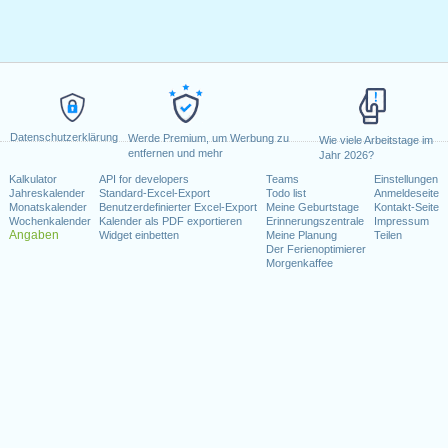
Datenschutzerklärung
Werde Premium, um Werbung zu
Wie viele Arbeitstage im
entfernen und mehr
Jahr 2026?
Kalkulator
API for developers
Teams
Einstellungen
Jahreskalender
Standard-Excel-Export
Todo list
Anmeldeseite
Monatskalender
Benutzerdefinierter Excel-Export
Meine Geburtstage
Kontakt-Seite
Wochenkalender
Kalender als PDF exportieren
Erinnerungszentrale
Impressum
Angaben
Widget einbetten
Meine Planung
Teilen
Der Ferienoptimierer
Morgenkaffee