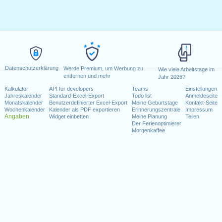
Datenschutzerklärung
Werde Premium, um Werbung zu
Wie viele Arbeitstage im
entfernen und mehr
Jahr 2026?
Kalkulator
API for developers
Teams
Einstellungen
Jahreskalender
Standard-Excel-Export
Todo list
Anmeldeseite
Monatskalender
Benutzerdefinierter Excel-Export
Meine Geburtstage
Kontakt-Seite
Wochenkalender
Kalender als PDF exportieren
Erinnerungszentrale
Impressum
Angaben
Widget einbetten
Meine Planung
Teilen
Der Ferienoptimierer
Morgenkaffee