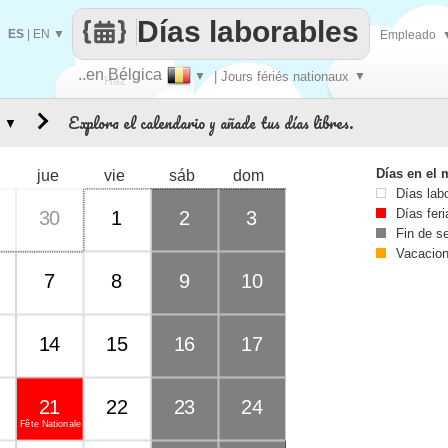
Días laborables
ES
|
EN
▼
Empleado
..en Bélgica
▼
| Jours fériés nationaux
▼
Haz
Explora el calendario y añade tus días libres.
▼
que
Días en el 
jue
vie
sáb
dom
Días lab
Días fer
30
1
2
3
Fin de 
Vacacio
7
8
9
10
14
15
16
17
21
22
23
24
Fête Nationale