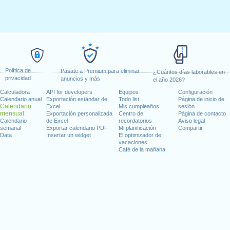
Política de
Pásate a Premium para eliminar
¿Cuántos días laborables en
privacidad
anuncios y más
el año 2026?
Calculadora
API for developers
Equipos
Configuración
Calendario anual
Exportación estándar de
Todo list
Página de inicio de
Calendario
Excel
Mis cumpleaños
sesión
mensual
Exportación personalizada
Centro de
Página de contacto
Calendario
de Excel
recordatorios
Aviso legal
semanal
Exportar calendario PDF
Mi planificación
Compartir
Data
Insertar un widget
El optimizador de
vacaciones
Café de la mañana