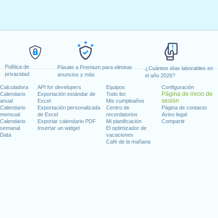
Política de
Pásate a Premium para eliminar
¿Cuántos días laborables en
privacidad
anuncios y más
el año 2026?
Calculadora
API for developers
Equipos
Configuración
Página de inicio de
Calendario
Exportación estándar de
Todo list
sesión
anual
Excel
Mis cumpleaños
Calendario
Exportación personalizada
Centro de
Página de contacto
mensual
de Excel
recordatorios
Aviso legal
Calendario
Exportar calendario PDF
Mi planificación
Compartir
semanal
Insertar un widget
El optimizador de
Data
vacaciones
Café de la mañana