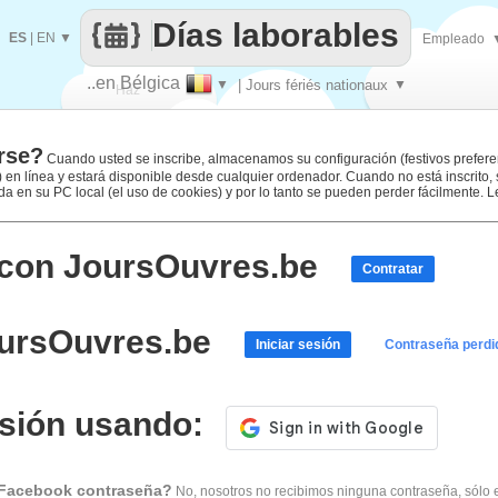
Días laborables
ES
|
EN
▼
Empleado
..en Bélgica
▼
| Jours fériés nationaux
▼
Haz
rse?
que
Cuando usted se inscribe, almacenamos su configuración (festivos prefere
.) en línea y estará disponible desde cualquier ordenador. Cuando no está inscrito,
 en su PC local (el uso de cookies) y por lo tanto se pueden perder fácilmente. 
 con JoursOuvres.be
Contratar
oursOuvres.be
Iniciar sesión
Contraseña perdi
sesión usando:
 Facebook contraseña?
No, nosotros no recibimos ninguna contraseña, sólo