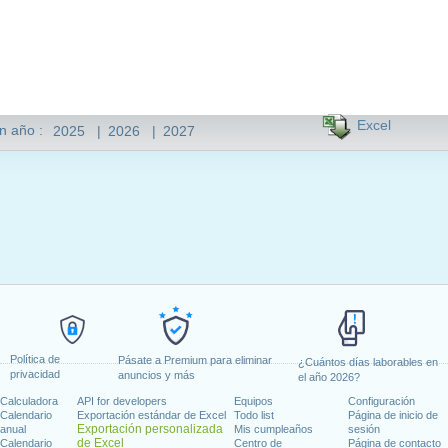
Excel
n año :
2025
|
2026
|
2027
Política de
Pásate a Premium para eliminar
¿Cuántos días laborables en
privacidad
anuncios y más
el año 2026?
Calculadora
API for developers
Equipos
Configuración
Calendario
Exportación estándar de Excel
Todo list
Página de inicio de
Exportación personalizada
anual
Mis cumpleaños
sesión
de Excel
Calendario
Centro de
Página de contacto