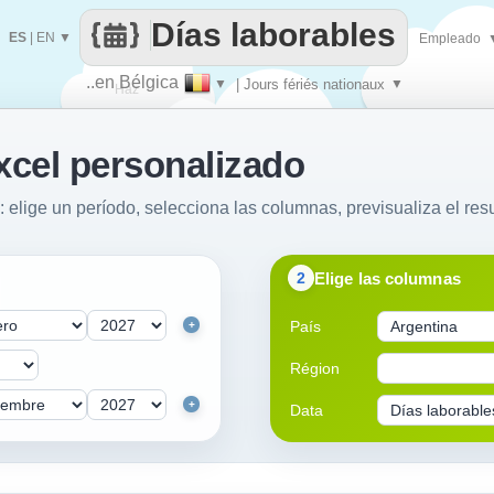
Días laborables
ES
|
EN
▼
Empleado
..en Bélgica
▼
| Jours fériés nationaux
▼
Haz
xcel personalizado
que
: elige un período, selecciona las columnas, previsualiza el resu
Elige las columnas
2
País
+
Région
+
Data