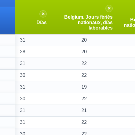
×
×
Belgium, Jours fériés
Be
Días
nationaux, días
nati
laborables
31
20
28
20
31
22
30
22
31
19
30
22
31
21
31
22
30
22