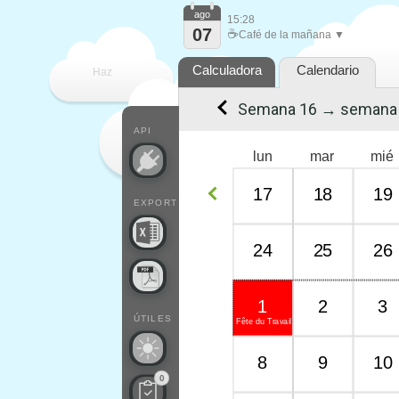
ago
15:28
07
☕
Café de la mañana ▼
Calculadora
Calendario
Haz
Semana 16 → semana
que
API
lun
mar
mié
17
18
19
EXPORT
24
25
26
1
2
3
ÚTILES
Fête du Travail
8
9
10
0