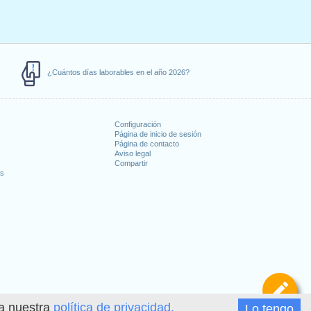
¿Cuántos días laborables en el año 2026?
Configuración
Página de inicio de sesión
Página de contacto
Aviso legal
Compartir
es
De
ea nuestra
política de privacidad.
Lo tengo