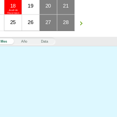
18
19
20
21
Jeudi de
l'Ascension
25
26
27
28
Mes
Año
Data