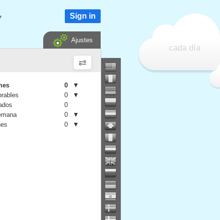
Sign in
▼
Ajustes
cada día
mes
0
▼
orables
0
▼
iados
0
semana
0
▼
nes
0
▼