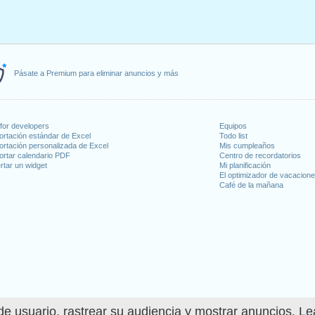
Pásate a Premium para eliminar anuncios y más
for developers
Equipos
ortación estándar de Excel
Todo list
ortación personalizada de Excel
Mis cumpleaños
ortar calendario PDF
Centro de recordatorios
rtar un widget
Mi planificación
El optimizador de vacacion
Café de la mañana
e usuario, rastrear su audiencia y mostrar anuncios. L