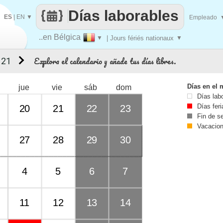
Días laborables
ES
|
EN
▼
Empleado
..en Bélgica
▼
| Jours fériés nationaux
▼
Explora el calendario y añade tus días libres.
 21
Días en el 
jue
vie
sáb
dom
Días lab
Días fer
20
21
22
23
Fin de 
Vacacio
27
28
29
30
4
5
6
7
11
12
13
14