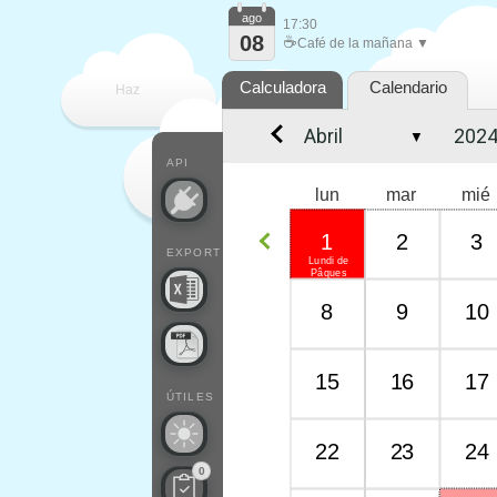
ago
17:30
08
☕
Café de la mañana ▼
Calculadora
Calendario
Haz
▼
que
API
lun
mar
mié
1
2
3
EXPORT
Lundi de
Pâques
8
9
10
15
16
17
ÚTILES
22
23
24
0