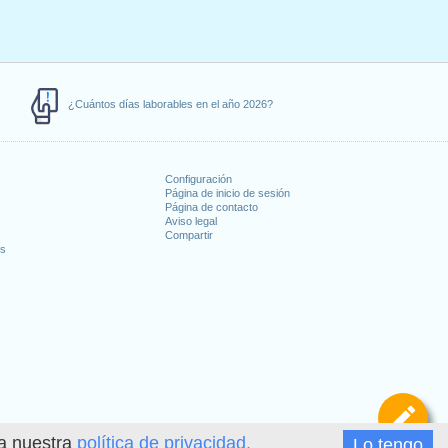
¿Cuántos días laborables en el año 2026?
Configuración
Página de inicio de sesión
Página de contacto
Aviso legal
Compartir
es
De
ea nuestra
política de privacidad.
Lo tengo