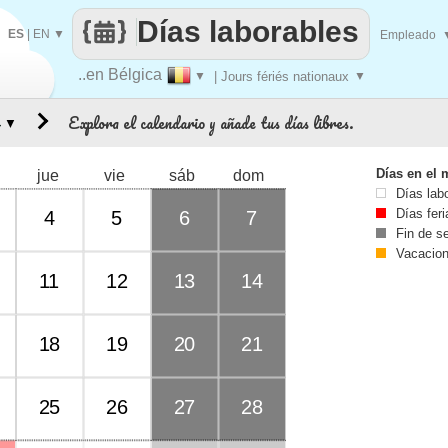
Días laborables
ES
|
EN
▼
Empleado
..en Bélgica
▼
| Jours fériés nationaux
▼
Explora el calendario y añade tus días libres.
▼
Días en el 
jue
vie
sáb
dom
Días lab
Días fer
4
5
6
7
Fin de 
Vacacio
11
12
13
14
18
19
20
21
25
26
27
28