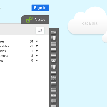
Sign in
▼
Ajustes
cada día
mes
30
▼
orables
21
▼
iados
1
▼
semana
8
▼
nes
0
▼