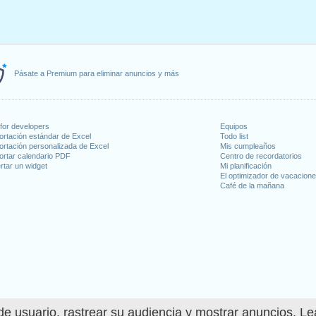
Pásate a Premium para eliminar anuncios y más
for developers
Equipos
ortación estándar de Excel
Todo list
ortación personalizada de Excel
Mis cumpleaños
ortar calendario PDF
Centro de recordatorios
rtar un widget
Mi planificación
El optimizador de vacacion
Café de la mañana
e usuario, rastrear su audiencia y mostrar anuncios. L