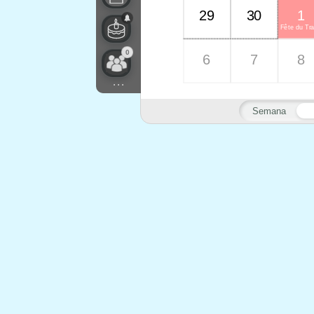
29
30
1
Fête du Tra
0
6
7
8
...
Semana