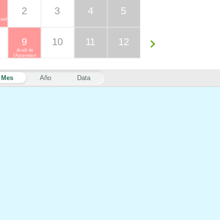
2
3
4
5
vail
9
10
11
12
Jeudi de
l'Ascension
Mes
Año
Data