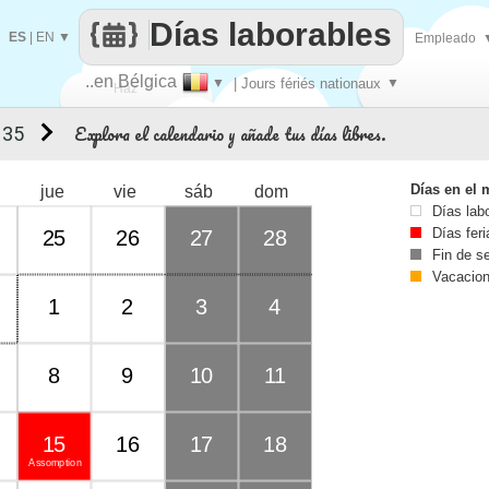
Días laborables
ES
|
EN
▼
Empleado
..en Bélgica
▼
| Jours fériés nationaux
▼
Haz
Explora el calendario y añade tus días libres.
 35
que
Días en el 
jue
vie
sáb
dom
Días lab
Días fer
25
26
27
28
Fin de 
Vacacio
1
2
3
4
8
9
10
11
15
16
17
18
Assomption