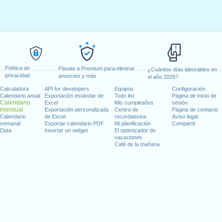
Política de
Pásate a Premium para eliminar
¿Cuántos días laborables en
privacidad
anuncios y más
el año 2026?
Calculadora
API for developers
Equipos
Configuración
Calendario anual
Exportación estándar de
Todo list
Página de inicio de
Calendario
Excel
Mis cumpleaños
sesión
mensual
Exportación personalizada
Centro de
Página de contacto
Calendario
de Excel
recordatorios
Aviso legal
semanal
Exportar calendario PDF
Mi planificación
Compartir
Data
Insertar un widget
El optimizador de
vacaciones
Café de la mañana