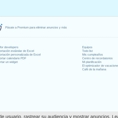
Pásate a Premium para eliminar anuncios y más
for developers
Equipos
ortación estándar de Excel
Todo list
ortación personalizada de Excel
Mis cumpleaños
ortar calendario PDF
Centro de recordatorios
rtar un widget
Mi planificación
El optimizador de vacacion
Café de la mañana
e usuario, rastrear su audiencia y mostrar anuncios. L