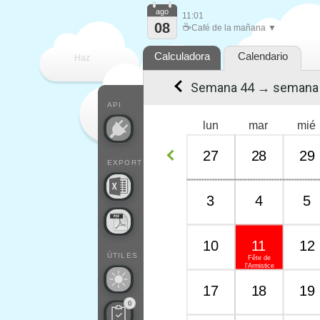
ago
11:01
08
☕
Café de la mañana ▼
Calculadora
Calendario
Haz
Semana 44 → semana
que
API
lun
mar
mié
27
28
29
EXPORT
3
4
5
10
11
12
ÚTILES
Fête de
l'Armistice
17
18
19
0