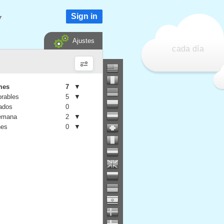
Sign in
▼
Ajustes
cada día
mes
7
▼
orables
5
▼
iados
0
semana
2
▼
nes
0
▼