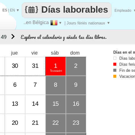
Días laborables
ES
|
EN
▼
Empleado
..en Bélgica
▼
| Jours fériés nationaux
▼
Explora el calendario y añade tus días libres.
 49
Días en el 
jue
vie
sáb
dom
Días lab
Días fer
30
31
1
2
Fin de 
Toussaint
Vacacio
6
7
8
9
13
14
15
16
20
21
22
23