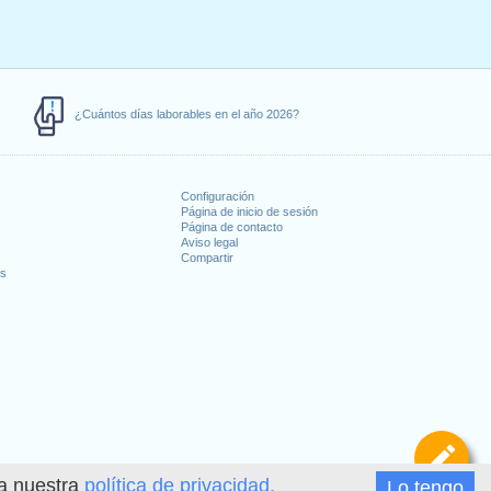
¿Cuántos días laborables en el año 2026?
Configuración
Página de inicio de sesión
Página de contacto
Aviso legal
Compartir
es
De
ea nuestra
política de privacidad.
Lo tengo