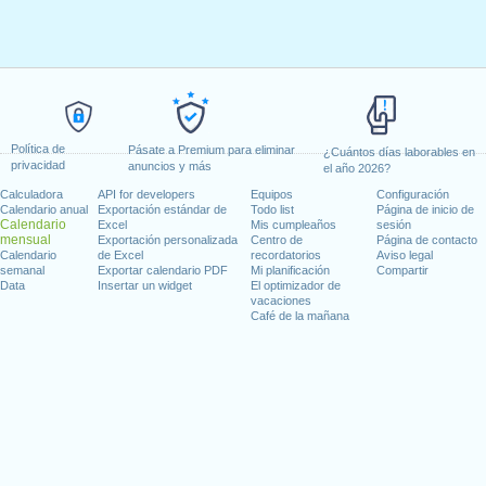
Política de
Pásate a Premium para eliminar
¿Cuántos días laborables en
privacidad
anuncios y más
el año 2026?
Calculadora
API for developers
Equipos
Configuración
Calendario anual
Exportación estándar de
Todo list
Página de inicio de
Calendario
Excel
Mis cumpleaños
sesión
mensual
Exportación personalizada
Centro de
Página de contacto
Calendario
de Excel
recordatorios
Aviso legal
semanal
Exportar calendario PDF
Mi planificación
Compartir
Data
Insertar un widget
El optimizador de
vacaciones
Café de la mañana