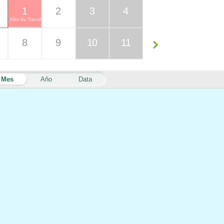
1
2
3
4
Fête du Travail
8
9
10
11
Mes
Año
Data