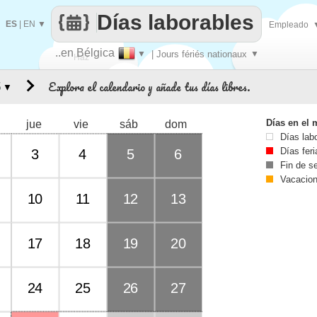
Días laborables
ES
|
EN
▼
Empleado
..en Bélgica
▼
| Jours fériés nationaux
▼
Haz
Explora el calendario y añade tus días libres.
▼
que
Días en el 
jue
vie
sáb
dom
Días lab
Días fer
3
4
5
6
Fin de 
Vacacio
10
11
12
13
17
18
19
20
24
25
26
27