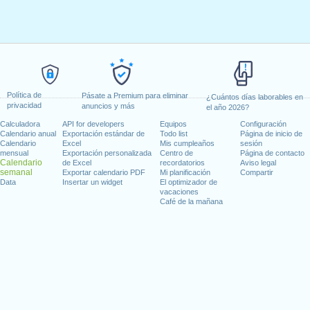
Política de
Pásate a Premium para eliminar
¿Cuántos días laborables en
privacidad
anuncios y más
el año 2026?
Calculadora
API for developers
Equipos
Configuración
Calendario anual
Exportación estándar de
Todo list
Página de inicio de
Calendario
Excel
Mis cumpleaños
sesión
mensual
Exportación personalizada
Centro de
Página de contacto
Calendario
de Excel
recordatorios
Aviso legal
semanal
Exportar calendario PDF
Mi planificación
Compartir
Data
Insertar un widget
El optimizador de
vacaciones
Café de la mañana