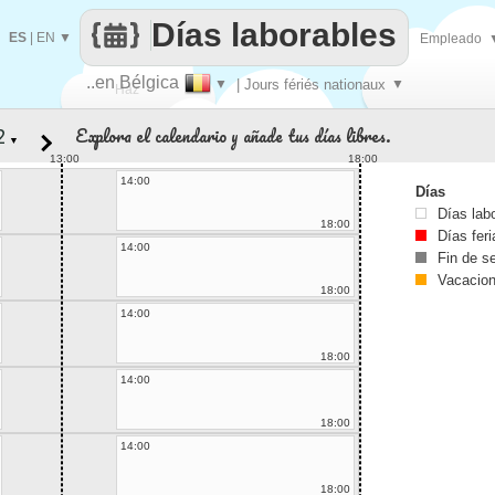
Días laborables
ES
|
EN
▼
Empleado
..en Bélgica
▼
| Jours fériés nationaux
▼
Haz
Explora el calendario y añade tus días libres.
▼
que
13:00
18:00
14:00
Días
Días lab
18:00
Días fer
14:00
Fin de 
Vacacio
18:00
14:00
18:00
14:00
18:00
14:00
18:00