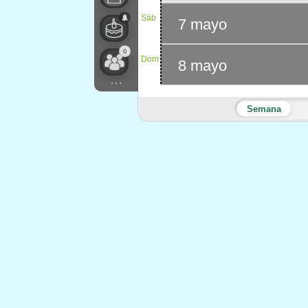
Sáb
7 mayo
0
Dom
8 mayo
...
Semana