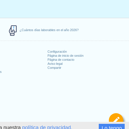
¿Cuántos días laborables en el año 2026?
Configuración
Página de inicio de sesión
Página de contacto
Aviso legal
Compartir
es
De
ea nuestra
política de privacidad.
Lo tengo