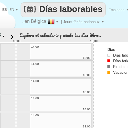
Días laborables
ES
|
EN
▼
Empleado
..en Bélgica
▼
| Jours fériés nationaux
▼
Explora el calendario y añade tus días libres.
▼
13:00
18:00
14:00
Días
Días lab
18:00
Días fer
14:00
Fin de 
Vacacio
18:00
14:00
18:00
14:00
18:00
14:00
18:00