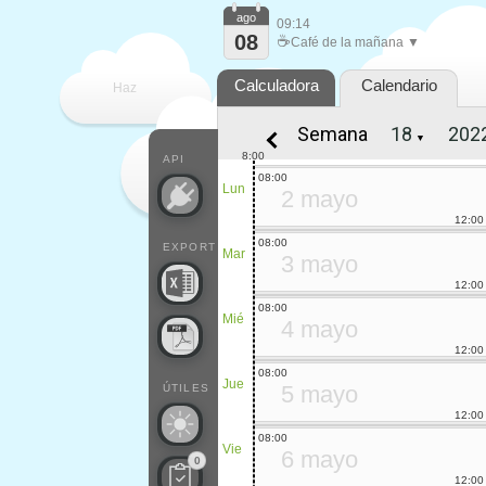
ago
09:14
08
☕
Café de la mañana ▼
Calculadora
Calendario
Haz
Semana
▼
que
8:00
API
08:00
Lun
2 mayo
12:00
08:00
EXPORT
Mar
3 mayo
12:00
08:00
Mié
4 mayo
12:00
08:00
Jue
5 mayo
ÚTILES
12:00
08:00
Vie
6 mayo
0
12:00