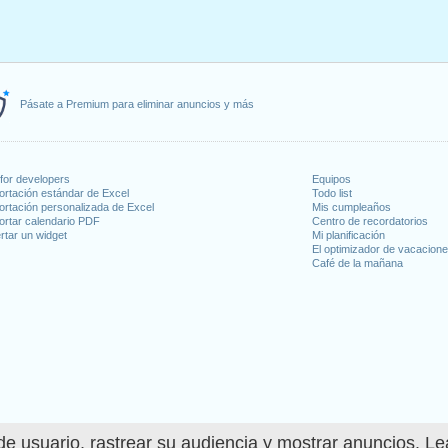
Pásate a Premium para eliminar anuncios y más
for developers
Equipos
ortación estándar de Excel
Todo list
ortación personalizada de Excel
Mis cumpleaños
ortar calendario PDF
Centro de recordatorios
rtar un widget
Mi planificación
El optimizador de vacacion
Café de la mañana
e usuario, rastrear su audiencia y mostrar anuncios. L