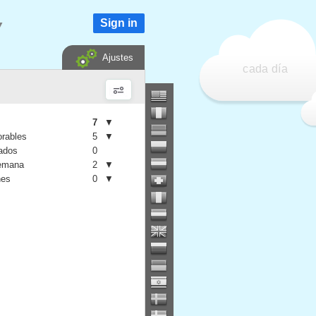
Sign in
▼
Ajustes
cada día
7
▼
orables
5
▼
iados
0
semana
2
▼
nes
0
▼