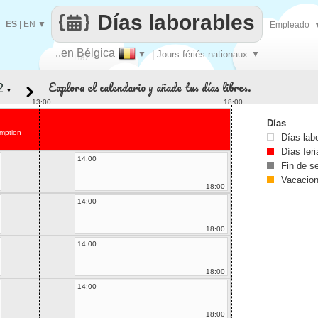
Días laborables
ES
|
EN
▼
Empleado
..en Bélgica
▼
| Jours fériés nationaux
▼
Haz
Explora el calendario y añade tus días libres.
▼
que
13:00
18:00
Días
mption
Días lab
Días fer
14:00
Fin de 
Vacacio
18:00
14:00
18:00
14:00
18:00
14:00
18:00