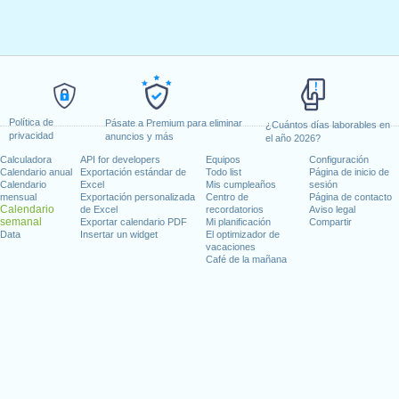
Política de
Pásate a Premium para eliminar
¿Cuántos días laborables en
privacidad
anuncios y más
el año 2026?
Calculadora
API for developers
Equipos
Configuración
Calendario anual
Exportación estándar de
Todo list
Página de inicio de
Calendario
Excel
Mis cumpleaños
sesión
mensual
Exportación personalizada
Centro de
Página de contacto
Calendario
de Excel
recordatorios
Aviso legal
semanal
Exportar calendario PDF
Mi planificación
Compartir
Data
Insertar un widget
El optimizador de
vacaciones
Café de la mañana