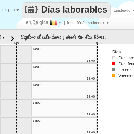
Días laborables
ES
|
EN
▼
Empleado
..en Bélgica
▼
| Jours fériés nationaux
▼
Haz
Explora el calendario y añade tus días libres.
▼
que
13:00
18:00
14:00
Días
Días lab
18:00
Días fer
14:00
Fin de 
Vacacio
18:00
14:00
18:00
14:00
18:00
14:00
18:00