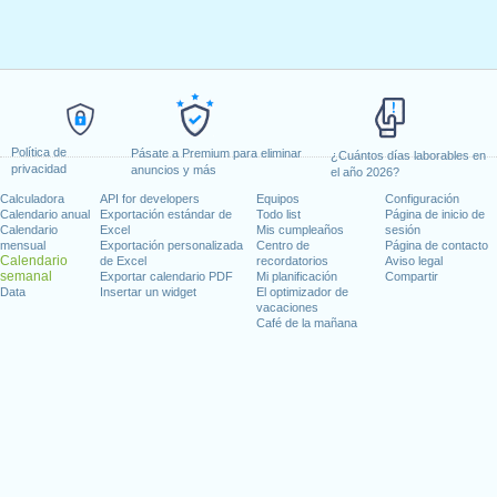
Política de
Pásate a Premium para eliminar
¿Cuántos días laborables en
privacidad
anuncios y más
el año 2026?
Calculadora
API for developers
Equipos
Configuración
Calendario anual
Exportación estándar de
Todo list
Página de inicio de
Calendario
Excel
Mis cumpleaños
sesión
mensual
Exportación personalizada
Centro de
Página de contacto
Calendario
de Excel
recordatorios
Aviso legal
semanal
Exportar calendario PDF
Mi planificación
Compartir
Data
Insertar un widget
El optimizador de
vacaciones
Café de la mañana