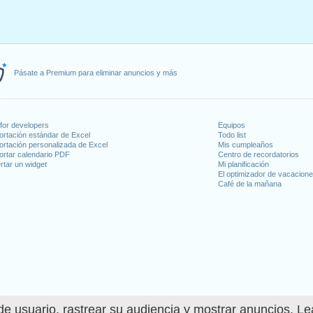
Pásate a Premium para eliminar anuncios y más
for developers
Equipos
ortación estándar de Excel
Todo list
ortación personalizada de Excel
Mis cumpleaños
ortar calendario PDF
Centro de recordatorios
rtar un widget
Mi planificación
El optimizador de vacacion
Café de la mañana
e usuario, rastrear su audiencia y mostrar anuncios. L