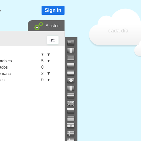
Sign in
▼
Ajustes
cada día
7
▼
orables
5
▼
iados
0
semana
2
▼
nes
0
▼