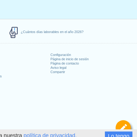
¿Cuántos días laborables en el año 2026?
Configuración
Página de inicio de sesión
Página de contacto
Aviso legal
Compartir
es
De
ea nuestra
política de privacidad.
Lo tengo