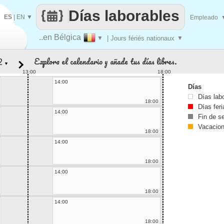
Días laborables
ES
|
EN
▼
Empleado
..en Bélgica
▼
| Jours fériés nationaux
▼
Explora el calendario y añade tus días libres.
▼
13:00
18:00
14:00
Días
Días lab
18:00
Días fer
14:00
Fin de 
Vacacio
18:00
14:00
18:00
14:00
18:00
14:00
18:00