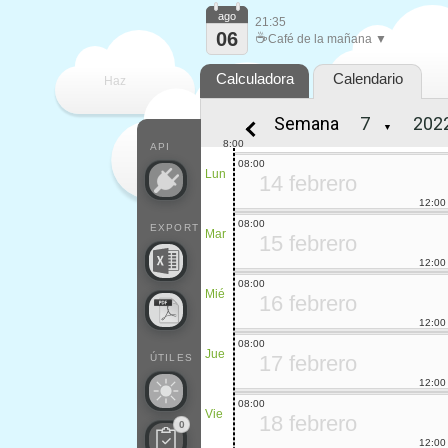
ago
21:35
06
☕
Café de la mañana ▼
Calculadora
Calendario
Haz
Semana
▼
que
8:00
API
08:00
Lun
14 febrero
12:00
08:00
EXPORT
Mar
15 febrero
12:00
08:00
Mié
16 febrero
12:00
08:00
Jue
17 febrero
ÚTILES
12:00
08:00
Vie
18 febrero
0
12:00