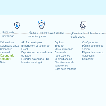
Política de
Pásate a Premium para eliminar
¿Cuántos días laborables en
privacidad
anuncios y más
el año 2026?
Calculadora
API for developers
Equipos
Configuración
Calendario anual
Exportación estándar de
Todo list
Página de inicio de
Calendario
Excel
Mis cumpleaños
sesión
mensual
Exportación personalizada
Centro de
Página de contacto
Calendario
de Excel
recordatorios
Aviso legal
semanal
Exportar calendario PDF
Mi planificación
Compartir
Data
Insertar un widget
El optimizador de
vacaciones
Café de la mañana