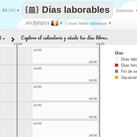
Días laborables
ES
|
EN
▼
Empleado
..en Bélgica
▼
| Jours fériés nationaux
▼
Haz
Explora el calendario y añade tus días libres.
▼
que
13:00
18:00
14:00
Días
Días lab
18:00
Días fer
14:00
Fin de 
Vacacio
18:00
14:00
18:00
14:00
18:00
14:00
18:00