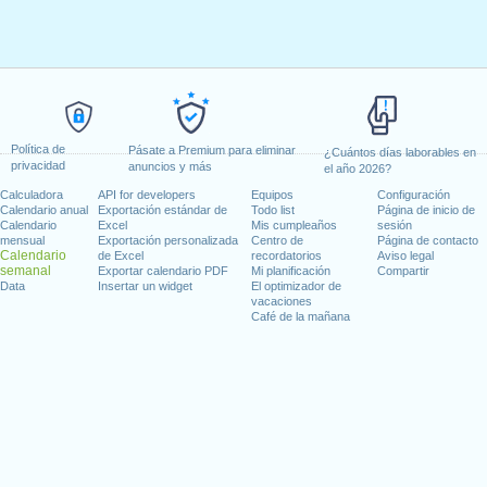
Política de
Pásate a Premium para eliminar
¿Cuántos días laborables en
privacidad
anuncios y más
el año 2026?
Calculadora
API for developers
Equipos
Configuración
Calendario anual
Exportación estándar de
Todo list
Página de inicio de
Calendario
Excel
Mis cumpleaños
sesión
mensual
Exportación personalizada
Centro de
Página de contacto
Calendario
de Excel
recordatorios
Aviso legal
semanal
Exportar calendario PDF
Mi planificación
Compartir
Data
Insertar un widget
El optimizador de
vacaciones
Café de la mañana