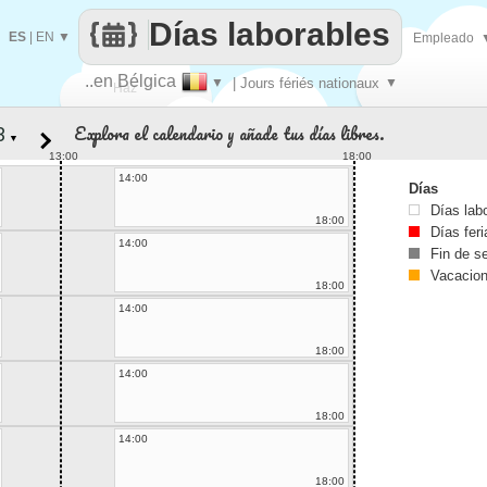
Días laborables
ES
|
EN
▼
Empleado
..en Bélgica
▼
| Jours fériés nationaux
▼
Haz
Explora el calendario y añade tus días libres.
▼
que
13:00
18:00
14:00
Días
Días lab
18:00
Días fer
14:00
Fin de 
Vacacio
18:00
14:00
18:00
14:00
18:00
14:00
18:00