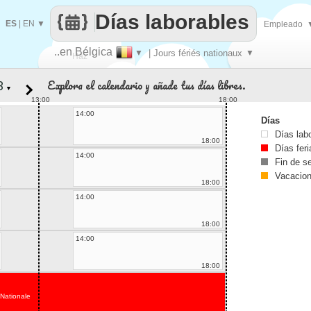
Días laborables
ES
|
EN
▼
Empleado
..en Bélgica
▼
| Jours fériés nationaux
▼
Haz
Explora el calendario y añade tus días libres.
▼
que
13:00
18:00
14:00
Días
Días lab
18:00
Días fer
14:00
Fin de 
Vacacio
18:00
14:00
18:00
14:00
18:00
 Nationale