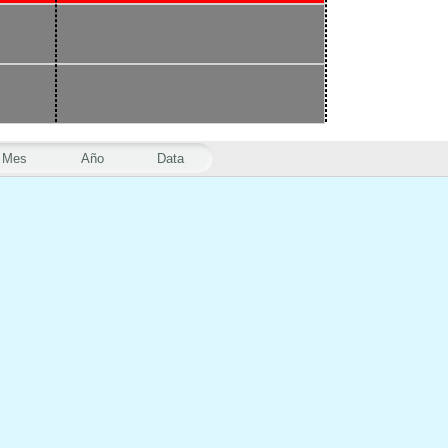
Mes
Año
Data