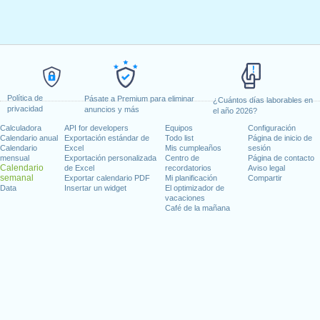
Política de
Pásate a Premium para eliminar
¿Cuántos días laborables en
privacidad
anuncios y más
el año 2026?
Calculadora
API for developers
Equipos
Configuración
Calendario anual
Exportación estándar de
Todo list
Página de inicio de
Calendario
Excel
Mis cumpleaños
sesión
mensual
Exportación personalizada
Centro de
Página de contacto
Calendario
de Excel
recordatorios
Aviso legal
semanal
Exportar calendario PDF
Mi planificación
Compartir
Data
Insertar un widget
El optimizador de
vacaciones
Café de la mañana