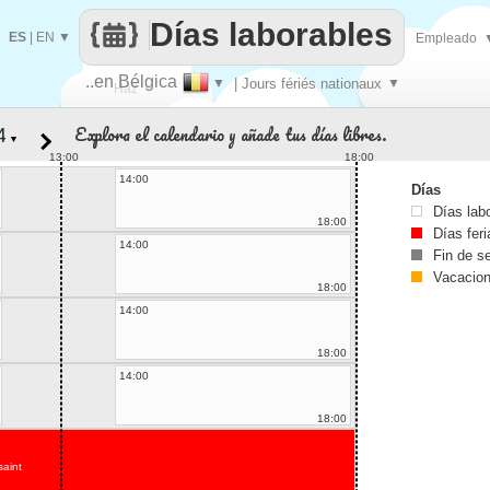
Días laborables
ES
|
EN
▼
Empleado
..en Bélgica
▼
| Jours fériés nationaux
▼
Haz
Explora el calendario y añade tus días libres.
▼
que
13:00
18:00
14:00
Días
Días lab
18:00
Días fer
14:00
Fin de 
Vacacio
18:00
14:00
18:00
14:00
18:00
saint