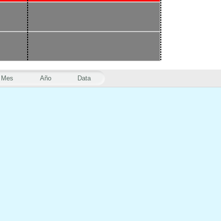
Mes
Año
Data