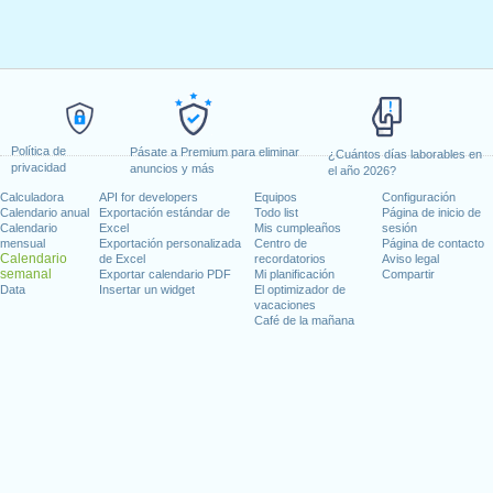
Política de
Pásate a Premium para eliminar
¿Cuántos días laborables en
privacidad
anuncios y más
el año 2026?
Calculadora
API for developers
Equipos
Configuración
Calendario anual
Exportación estándar de
Todo list
Página de inicio de
Calendario
Excel
Mis cumpleaños
sesión
mensual
Exportación personalizada
Centro de
Página de contacto
Calendario
de Excel
recordatorios
Aviso legal
semanal
Exportar calendario PDF
Mi planificación
Compartir
Data
Insertar un widget
El optimizador de
vacaciones
Café de la mañana