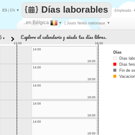
Días laborables
ES
|
EN
▼
Empleado
..en Bélgica
▼
| Jours fériés nationaux
▼
Haz
Explora el calendario y añade tus días libres.
▼
que
13:00
18:00
14:00
Días
Días lab
18:00
Días fer
14:00
Fin de 
Vacacio
18:00
14:00
18:00
14:00
18:00
14:00
18:00