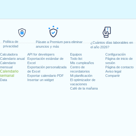
Política de
Pásate a Premium para eliminar
¿Cuántos días laborables en
privacidad
anuncios y más
el año 2026?
Calculadora
API for developers
Equipos
Configuración
Calendario anual
Exportación estándar de
Todo list
Página de inicio de
Calendario
Excel
Mis cumpleaños
sesión
mensual
Exportación personalizada
Centro de
Página de contacto
Calendario
de Excel
recordatorios
Aviso legal
semanal
Exportar calendario PDF
Mi planificación
Compartir
Data
Insertar un widget
El optimizador de
vacaciones
Café de la mañana