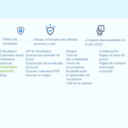
Política de
Pásate a Premium para eliminar
¿Cuántos días laborables en
privacidad
anuncios y más
el año 2026?
Calculadora
API for developers
Equipos
Configuración
Calendario anual
Exportación estándar de
Todo list
Página de inicio de
Calendario
Excel
Mis cumpleaños
sesión
mensual
Exportación personalizada
Centro de
Página de contacto
Calendario
de Excel
recordatorios
Aviso legal
semanal
Exportar calendario PDF
Mi planificación
Compartir
Data
Insertar un widget
El optimizador de
vacaciones
Café de la mañana