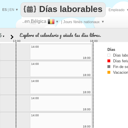
Días laborables
ES
|
EN
▼
Empleado
..en Bélgica
▼
| Jours fériés nationaux
▼
Haz
Explora el calendario y añade tus días libres.
▼
que
13:00
18:00
14:00
Días
Días lab
18:00
Días fer
14:00
Fin de 
Vacacio
18:00
14:00
18:00
14:00
18:00
14:00
18:00