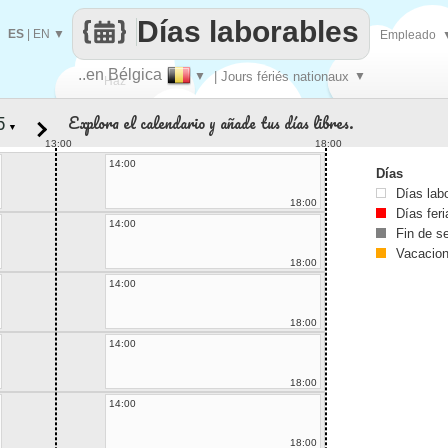
Días laborables
ES
|
EN
▼
Empleado
..en Bélgica
▼
| Jours fériés nationaux
▼
Haz
Explora el calendario y añade tus días libres.
▼
que
13:00
18:00
14:00
Días
Días lab
18:00
Días fer
14:00
Fin de 
Vacacio
18:00
14:00
18:00
14:00
18:00
14:00
18:00