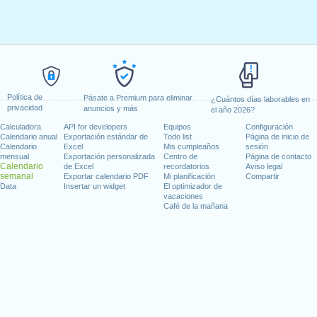
Política de
Pásate a Premium para eliminar
¿Cuántos días laborables en
privacidad
anuncios y más
el año 2026?
Calculadora
API for developers
Equipos
Configuración
Calendario anual
Exportación estándar de
Todo list
Página de inicio de
Calendario
Excel
Mis cumpleaños
sesión
mensual
Exportación personalizada
Centro de
Página de contacto
Calendario
de Excel
recordatorios
Aviso legal
semanal
Exportar calendario PDF
Mi planificación
Compartir
Data
Insertar un widget
El optimizador de
vacaciones
Café de la mañana