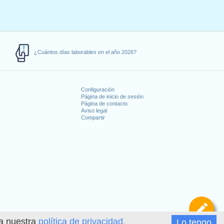
¿Cuántos días laborables en el año 2026?
Configuración
Página de inicio de sesión
Página de contacto
Aviso legal
Compartir
s
De
ea nuestra
política de privacidad.
Lo tengo