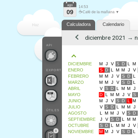
ago
14:53
09
☕
Café de la mañana ▼
Calculadora
Calendario
Haz
que
API
DICIEMBRE
M
J
V
S
D
L
M
ENERO
S
D
L
M
M
J
V
EXPORT
FEBRERO
M
M
J
V
S
D
L
MARZO
M
M
J
V
S
D
L
ABRIL
V
S
D
L
M
M
J
MAYO
D
L
M
M
J
V
S
JUNIO
M
J
V
S
D
L
M
JULIO
V
S
D
L
M
M
J
ÚTILES
AGOSTO
L
M
M
J
V
S
D
SEPTIEMBRE
J
V
S
D
L
M
M
OCTUBRE
S
D
L
M
M
J
V
0
NOVIEMBRE
M
M
J
V
S
D
L