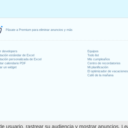
Pásate a Premium para eliminar anuncios y más
or developers
Equipos
tación estándar de Excel
Todo list
tación personalizada de Excel
Mis cumpleaños
tar calendario PDF
Centro de recordatorios
ar un widget
Mi planificación
El optimizador de vacacione
Café de la mañana
e usuario, rastrear su audiencia y mostrar anuncios. L