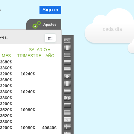
Sign in
▼
Ajustes
cada día
bres.
▼
MES
TRIMESTRE
AÑO
3680€
3360€
3200€
10240€
3680€
3200€
3360€
10240€
3360€
3200€
3520€
10080€
3520€
3360€
3200€
10080€
40640€