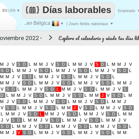
Días laborables
ES
|
EN
▼
Empleado
..en Bélgica
▼
| Jours fériés nationaux
▼
Explora el calendario y añade tus días li
▼
M
J
V
S
D
L
M
M
J
V
S
D
L
M
M
J
V
S
D
L
M
M
J
V
S
D
L
M
M
J
V
S
D
L
M
M
J
V
S
D
L
M
M
J
V
S
D
L
M
M
J
V
S
D
L
M
M
J
V
S
D
L
M
M
J
V
S
D
L
M
M
J
V
S
D
L
M
M
J
V
S
D
L
M
M
J
V
S
D
L
M
M
J
V
S
D
L
M
M
J
V
S
D
L
M
M
J
V
S
D
L
M
M
J
V
S
D
L
M
M
J
V
S
D
L
M
M
J
V
S
D
L
M
M
J
V
S
D
L
M
M
J
V
S
D
L
M
M
J
V
S
D
L
M
M
J
V
S
D
L
M
M
J
V
S
D
L
M
M
J
V
S
D
L
M
M
J
V
S
D
L
M
M
J
V
S
D
L
M
M
J
V
S
D
L
M
M
J
V
S
D
L
M
M
J
V
S
D
L
M
M
J
V
S
D
L
M
M
J
V
S
D
L
M
M
J
V
S
D
L
M
M
J
V
S
D
L
M
M
J
V
S
D
L
M
M
J
V
S
D
L
M
M
J
V
S
D
L
M
M
J
V
S
D
L
M
M
J
V
S
D
L
M
M
J
V
S
D
L
M
M