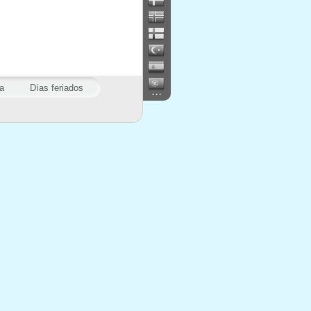
a
Días feriados
...