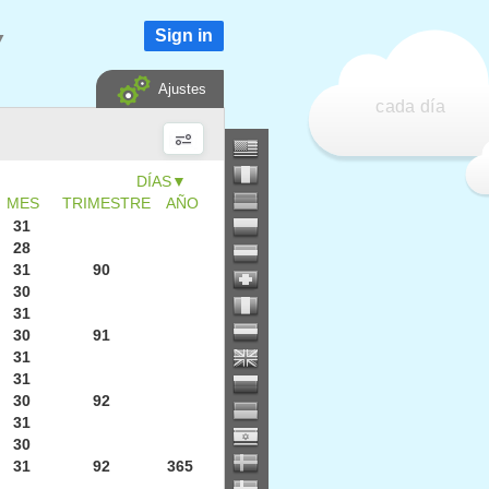
Sign in
▼
Ajustes
cada día
▼
MES
TRIMESTRE
AÑO
31
28
31
90
30
31
30
91
31
31
30
92
31
30
31
92
365