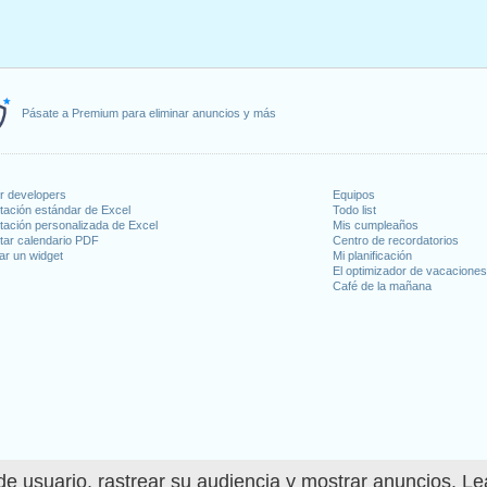
Pásate a Premium para eliminar anuncios y más
or developers
Equipos
tación estándar de Excel
Todo list
tación personalizada de Excel
Mis cumpleaños
tar calendario PDF
Centro de recordatorios
ar un widget
Mi planificación
El optimizador de vacacione
Café de la mañana
e usuario, rastrear su audiencia y mostrar anuncios. L