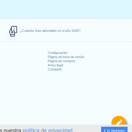
¿Cuántos días laborables en el año 2026?
Configuración
Página de inicio de sesión
Página de contacto
Aviso legal
Compartir
s
De
ea nuestra
política de privacidad.
Lo tengo