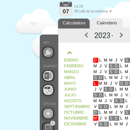
ago
14:29
07
☕
Café de la mañana ▼
Calculadora
Calendario
Haz
▼
que
API
ENERO
D
L
M
M
J
V
S
FEBRERO
M
J
V
S
D
L
M
EXPORT
MARZO
M
J
V
S
D
L
M
ABRIL
S
D
L
M
M
J
V
MAYO
L
M
M
J
V
S
D
JUNIO
J
V
S
D
L
M
M
JULIO
S
D
L
M
M
J
V
AGOSTO
M
M
J
V
S
D
L
ÚTILES
SEPTIEMBRE
V
S
D
L
M
M
J
OCTUBRE
D
L
M
M
J
V
S
NOVIEMBRE
M
J
V
S
D
L
M
0
DICIEMBRE
V
S
D
L
M
M
J