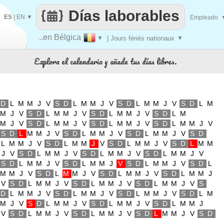
Días laborables
ES
|
EN
▼
Empleado
..en Bélgica
▼
| Jours fériés nationaux
▼
Explora el calendario y añade tus días libres.
D
L
M
M
J
V
S
D
L
M
M
J
V
S
D
L
M
M
J
V
S
D
L
M
M
J
V
S
D
L
M
M
J
V
S
D
L
M
M
J
V
S
D
L
M
M
J
V
S
D
L
M
M
J
V
S
D
L
M
M
J
V
S
D
L
M
M
J
V
S
D
L
M
M
J
V
S
D
L
M
M
J
V
S
D
L
M
M
J
V
S
D
L
M
M
J
V
S
D
L
M
M
J
V
S
D
L
M
M
J
V
S
D
L
M
M
J
V
S
D
L
M
M
J
V
S
D
L
M
M
J
V
S
D
L
M
M
J
V
S
D
L
M
M
J
V
S
D
L
M
M
J
V
S
D
L
M
M
J
V
S
D
L
M
M
J
V
S
D
L
M
M
J
V
S
D
L
M
M
J
V
S
D
L
M
M
J
V
S
D
L
M
M
J
V
S
D
L
M
M
J
V
S
D
L
M
M
J
V
S
D
L
M
M
J
V
S
D
L
M
M
J
V
S
D
L
M
M
J
V
S
D
L
M
M
J
V
S
D
L
M
M
J
V
S
D
L
M
M
J
V
S
D
L
M
M
J
V
S
D
L
M
M
J
V
S
D
L
M
M
J
V
S
D
L
M
M
J
V
S
D