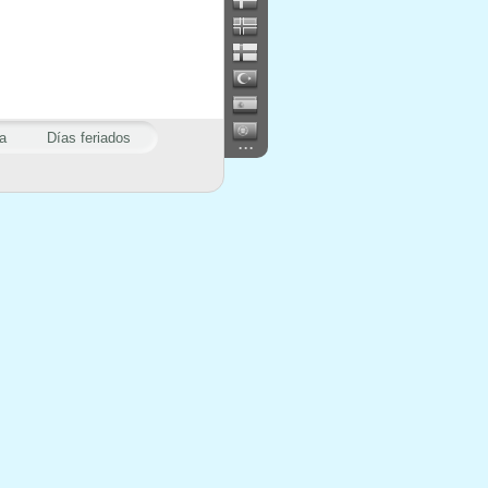
a
Días feriados
...