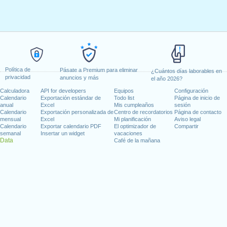
Política de
Pásate a Premium para eliminar
¿Cuántos días laborables en
privacidad
anuncios y más
el año 2026?
Calculadora
API for developers
Equipos
Configuración
Calendario
Exportación estándar de
Todo list
Página de inicio de
anual
Excel
Mis cumpleaños
sesión
Calendario
Exportación personalizada de
Centro de recordatorios
Página de contacto
mensual
Excel
Mi planificación
Aviso legal
Calendario
Exportar calendario PDF
El optimizador de
Compartir
semanal
Insertar un widget
vacaciones
Data
Café de la mañana