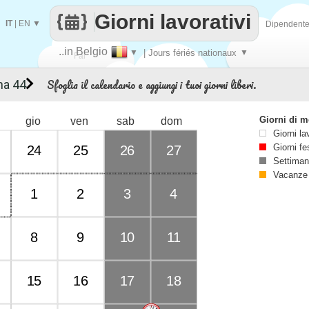
Giorni lavorativi
IT
|
EN
▼
Dipendent
..in Belgio
▼
| Jours fériés nationaux
▼
Fai
Sfoglia il calendario e aggiungi i tuoi giorni liberi.
na 44
contare
Giorni di 
gio
ven
sab
dom
Giorni la
Giorni fe
24
25
26
27
Settiman
Vacanze
1
2
3
4
8
9
10
11
15
16
17
18