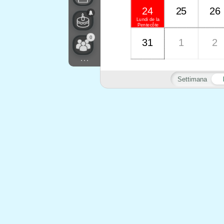
24
25
26
Lundi de la
Pentecôte
0
31
1
2
...
Settimana