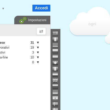
Accedi
e
▼
Impostazioni
ogni
mese
31
▼
vorativi
19
▼
stivi
3
▼
a-fine
10
▼
0
▼