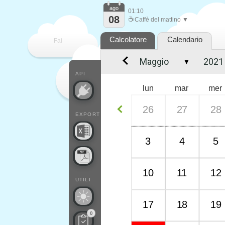
ago
01:10
08
☕
Caffè del mattino ▼
Calcolatore
Calendario
Fai
▼
contare
API
lun
mar
mer
26
27
28
EXPORT
3
4
5
10
11
12
UTILI
17
18
19
0