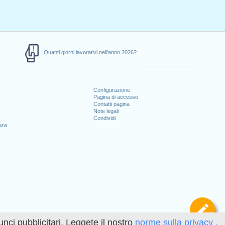
Quanti giorni lavorativi nell'anno 2026?
Configurazione
Pagina di accesso
Contatti pagina
Note legali
Condividi
nza
Def
unci pubblicitari. Leggete il nostro
norme sulla privacy .