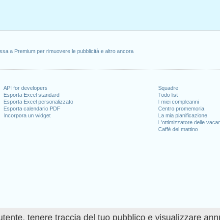
ssa a Premium per rimuovere le pubblicità e altro ancora
API for developers
Squadre
Esporta Excel standard
Todo list
Esporta Excel personalizzato
I miei compleanni
Esporta calendario PDF
Centro promemoria
Incorpora un widget
La mia pianificazione
L'ottimizzatore delle vaca
Caffè del mattino
utente, tenere traccia del tuo pubblico e visualizzare ann