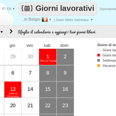
Giorni lavorativi
IT
|
EN
▼
Dipendent
..in Belgio
▼
| Jours fériés nationaux
▼
Sfoglia il calendario e aggiungi i tuoi giorni liberi.
▼
Giorni di 
gio
ven
sab
dom
Giorni la
Giorni fe
29
30
1
2
Settiman
Fête du Travail
Vacanze
6
7
8
9
13
14
15
16
Jeudi de
l'Ascension
20
21
22
23