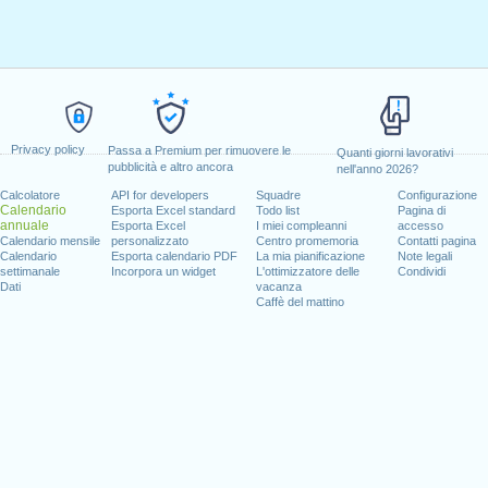
Privacy policy
Passa a Premium per rimuovere le
Quanti giorni lavorativi
pubblicità e altro ancora
nell'anno 2026?
Calcolatore
API for developers
Squadre
Configurazione
Calendario
Esporta Excel standard
Todo list
Pagina di
annuale
Esporta Excel
I miei compleanni
accesso
Calendario mensile
personalizzato
Centro promemoria
Contatti pagina
Calendario
Esporta calendario PDF
La mia pianificazione
Note legali
settimanale
Incorpora un widget
L'ottimizzatore delle
Condividi
Dati
vacanza
Caffè del mattino