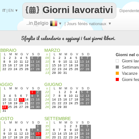
Giorni lavorativi
IT
|
EN
▼
Dipendent
..in Belgio
▼
| Jours fériés nationaux
▼
Fai
Sfoglia il calendario e aggiungi i tuoi giorni liberi.
contare
EBBRAIO
MARZO
L
M
M
G
V
S
D
s
L
M
M
G
V
S
D
Giorni nel c
1
2
3
4
5
6
7
09
1
2
3
4
5
6
7
Giorni lav
8
9
10
11
12
13
14
10
8
9
10
11
12
13
14
15
16
17
18
19
20
21
11
15
16
17
18
19
20
21
Settimana
22
23
24
25
26
27
28
12
22
23
24
25
26
27
28
13
29
30
31
Vacanze
Giorni fes
AGGIO
GIUGNO
L
M
M
G
V
S
D
s
L
M
M
G
V
S
D
1
2
22
1
2
3
4
5
6
3
4
5
6
7
8
9
23
7
8
9
10
11
12
13
10
11
12
13
14
15
16
24
14
15
16
17
18
19
20
17
18
19
20
21
22
23
25
21
22
23
24
25
26
27
24
25
26
27
28
29
30
26
28
29
30
31
GOSTO
SETTEMBRE
L
M
M
G
V
S
D
s
L
M
M
G
V
S
D
1
35
1
2
3
4
5
2
3
4
5
6
7
8
36
6
7
8
9
10
11
12
9
10
11
12
13
14
15
37
13
14
15
16
17
18
19
16
17
18
19
20
21
22
38
20
21
22
23
24
25
26