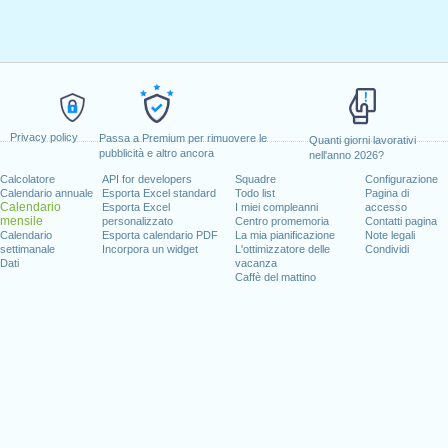
Privacy policy
Passa a Premium per rimuovere le
Quanti giorni lavorativi
pubblicità e altro ancora
nell'anno 2026?
Calcolatore
API for developers
Squadre
Configurazione
Calendario annuale
Esporta Excel standard
Todo list
Pagina di
Calendario
Esporta Excel
I miei compleanni
accesso
mensile
personalizzato
Centro promemoria
Contatti pagina
Calendario
Esporta calendario PDF
La mia pianificazione
Note legali
settimanale
Incorpora un widget
L'ottimizzatore delle
Condividi
Dati
vacanza
Caffè del mattino