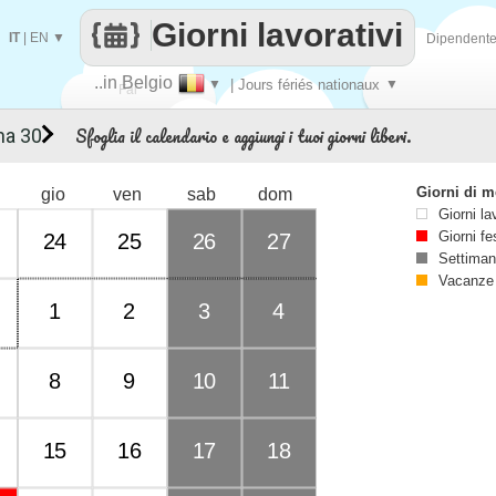
Giorni lavorativi
IT
|
EN
▼
Dipendent
..in Belgio
▼
| Jours fériés nationaux
▼
Fai
Sfoglia il calendario e aggiungi i tuoi giorni liberi.
na 30
contare
Giorni di 
gio
ven
sab
dom
Giorni la
Giorni fe
24
25
26
27
Settiman
Vacanze
1
2
3
4
8
9
10
11
15
16
17
18