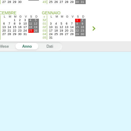
27
28
29
30
43
25
26
27
28
29
30
31
ICEMBRE
GENNAIO
L
M
M
G
V
S
D
s
L
M
M
G
V
S
D
1
2
3
4
5
52
1
2
6
7
8
9
10
11
12
01
3
4
5
6
7
8
9
13
14
15
16
17
18
19
02
10
11
12
13
14
15
16
20
21
22
23
24
25
26
03
17
18
19
20
21
22
23
27
28
29
30
31
04
24
25
26
27
28
29
30
05
31
Mese
Anno
Dati