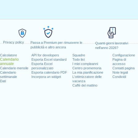
Privacy policy
Passa a Premium per rimuovere le
Quanti giorni lavorativi
pubblicità e altro ancora
nell'anno 2026?
Calcolatore
API for developers
Squadre
Configurazione
Calendario
Esporta Excel standard
Todo list
Pagina di
annuale
Esporta Excel
I miei compleanni
accesso
Calendario mensile
personalizzato
Centro promemoria
Contatti pagina
Calendario
Esporta calendario PDF
La mia pianificazione
Note legali
settimanale
Incorpora un widget
L'ottimizzatore delle
Condividi
Dati
vacanza
Caffè del mattino