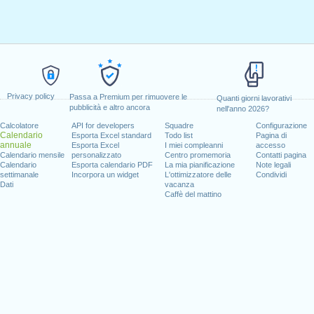
Privacy policy
Passa a Premium per rimuovere le
Quanti giorni lavorativi
pubblicità e altro ancora
nell'anno 2026?
Calcolatore
API for developers
Squadre
Configurazione
Calendario
Esporta Excel standard
Todo list
Pagina di
annuale
Esporta Excel
I miei compleanni
accesso
Calendario mensile
personalizzato
Centro promemoria
Contatti pagina
Calendario
Esporta calendario PDF
La mia pianificazione
Note legali
settimanale
Incorpora un widget
L'ottimizzatore delle
Condividi
Dati
vacanza
Caffè del mattino