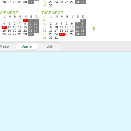
26
27
28
29
30
31
39
23
24
25
26
27
28
29
40
30
OVEMBRE
DICEMBRE
L
M
M
G
V
S
D
s
L
M
M
G
V
S
D
1
2
3
48
1
4
5
6
7
8
9
10
49
2
3
4
5
6
7
8
11
12
13
14
15
16
17
50
9
10
11
12
13
14
15
18
19
20
21
22
23
24
51
16
17
18
19
20
21
22
25
26
27
28
29
30
52
23
24
25
26
27
28
29
01
30
31
Mese
Anno
Dati