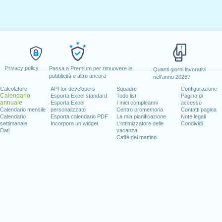
Privacy policy
Passa a Premium per rimuovere le
Quanti giorni lavorativi
pubblicità e altro ancora
nell'anno 2026?
Calcolatore
API for developers
Squadre
Configurazione
Calendario
Esporta Excel standard
Todo list
Pagina di
annuale
Esporta Excel
I miei compleanni
accesso
Calendario mensile
personalizzato
Centro promemoria
Contatti pagina
Calendario
Esporta calendario PDF
La mia pianificazione
Note legali
settimanale
Incorpora un widget
L'ottimizzatore delle
Condividi
Dati
vacanza
Caffè del mattino