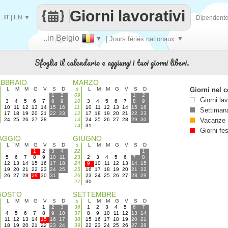
Giorni lavorativi
IT
|
EN
▼
Dipendent
..in Belgio
▼
| Jours fériés nationaux
▼
Fai
Sfoglia il calendario e aggiungi i tuoi giorni liberi.
contare
EBBRAIO
MARZO
L
M
M
G
V
S
D
s
L
M
M
G
V
S
D
Giorni nel c
1
2
09
1
2
Giorni lav
3
4
5
6
7
8
9
10
3
4
5
6
7
8
9
10
11
12
13
14
15
16
11
10
11
12
13
14
15
16
Settimana
17
18
19
20
21
22
23
12
17
18
19
20
21
22
23
24
25
26
27
28
13
24
25
26
27
28
29
30
Vacanze
14
31
Giorni fes
AGGIO
GIUGNO
L
M
M
G
V
S
D
s
L
M
M
G
V
S
D
1
2
3
4
22
1
5
6
7
8
9
10
11
23
2
3
4
5
6
7
8
12
13
14
15
16
17
18
24
9
10
11
12
13
14
15
19
20
21
22
23
24
25
25
16
17
18
19
20
21
22
26
27
28
29
30
31
26
23
24
25
26
27
28
29
27
30
GOSTO
SETTEMBRE
L
M
M
G
V
S
D
s
L
M
M
G
V
S
D
1
2
3
36
1
2
3
4
5
6
7
4
5
6
7
8
9
10
37
8
9
10
11
12
13
14
11
12
13
14
15
16
17
38
15
16
17
18
19
20
21
18
19
20
21
22
23
24
39
22
23
24
25
26
27
28