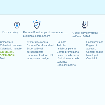
Privacy policy
Passa a Premium per rimuovere le
Quanti giorni lavorativi
pubblicità e altro ancora
nell'anno 2026?
Calcolatore
API for developers
Squadre
Configurazione
Calendario annuale
Esporta Excel standard
Todo list
Pagina di
Calendario mensile
Esporta Excel
I miei compleanni
accesso
Calendario
personalizzato
Centro promemoria
Contatti pagina
settimanale
Esporta calendario PDF
La mia pianificazione
Note legali
Dati
Incorpora un widget
L'ottimizzatore delle
Condividi
vacanza
Caffè del mattino