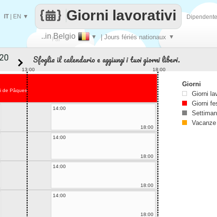
Giorni lavorativi
IT
|
EN
▼
Dipendent
..in Belgio
▼
| Jours fériés nationaux
▼
Fai
Sfoglia il calendario e aggiungi i tuoi giorni liberi.
contare
13:00
18:00
Giorni
i de Pâques
Giorni la
Giorni fe
14:00
Settiman
Vacanze
18:00
14:00
18:00
14:00
18:00
14:00
18:00