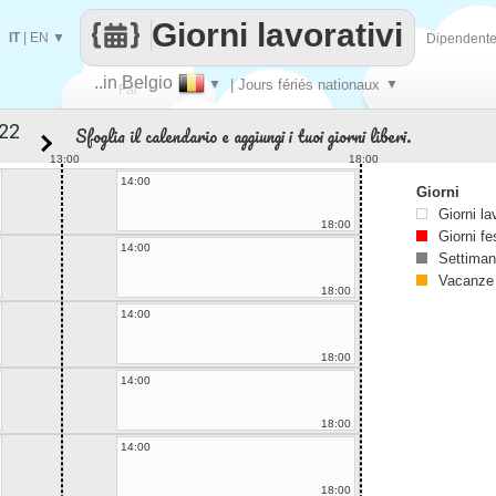
Giorni lavorativi
IT
|
EN
▼
Dipendent
..in Belgio
▼
| Jours fériés nationaux
▼
Fai
Sfoglia il calendario e aggiungi i tuoi giorni liberi.
contare
13:00
18:00
14:00
Giorni
Giorni la
18:00
Giorni fe
14:00
Settiman
Vacanze
18:00
14:00
18:00
14:00
18:00
14:00
18:00