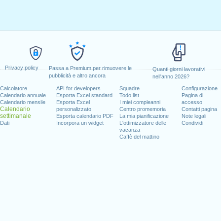
Privacy policy
Passa a Premium per rimuovere le
Quanti giorni lavorativi
pubblicità e altro ancora
nell'anno 2026?
Calcolatore
API for developers
Squadre
Configurazione
Calendario annuale
Esporta Excel standard
Todo list
Pagina di
Calendario mensile
Esporta Excel
I miei compleanni
accesso
Calendario
personalizzato
Centro promemoria
Contatti pagina
settimanale
Esporta calendario PDF
La mia pianificazione
Note legali
Dati
Incorpora un widget
L'ottimizzatore delle
Condividi
vacanza
Caffè del mattino