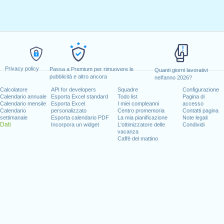
Privacy policy
Passa a Premium per rimuovere le
Quanti giorni lavorativi
pubblicità e altro ancora
nell'anno 2026?
Calcolatore
API for developers
Squadre
Configurazione
Calendario annuale
Esporta Excel standard
Todo list
Pagina di
Calendario mensile
Esporta Excel
I miei compleanni
accesso
Calendario
personalizzato
Centro promemoria
Contatti pagina
settimanale
Esporta calendario PDF
La mia pianificazione
Note legali
Dati
Incorpora un widget
L'ottimizzatore delle
Condividi
vacanza
Caffè del mattino