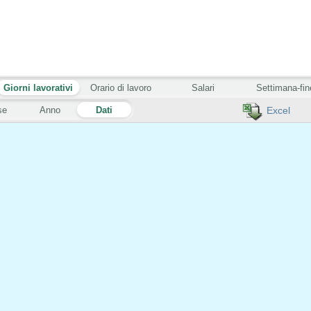
Giorni lavorativi
Orario di lavoro
Salari
Settimana-fin
se
Anno
Dati
Excel