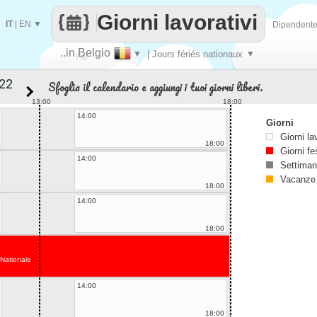
Giorni lavorativi
IT
|
EN
▼
Dipendent
..in Belgio
▼
| Jours fériés nationaux
▼
Fai
Sfoglia il calendario e aggiungi i tuoi giorni liberi.
contare
13:00
18:00
14:00
Giorni
Giorni la
18:00
Giorni fe
14:00
Settiman
Vacanze
18:00
14:00
18:00
 Nationale
14:00
18:00