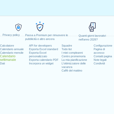
Privacy policy
Passa a Premium per rimuovere le
Quanti giorni lavorativi
pubblicità e altro ancora
nell'anno 2026?
Calcolatore
API for developers
Squadre
Configurazione
Calendario annuale
Esporta Excel standard
Todo list
Pagina di
Calendario mensile
Esporta Excel
I miei compleanni
accesso
Calendario
personalizzato
Centro promemoria
Contatti pagina
settimanale
Esporta calendario PDF
La mia pianificazione
Note legali
Dati
Incorpora un widget
L'ottimizzatore delle
Condividi
vacanza
Caffè del mattino