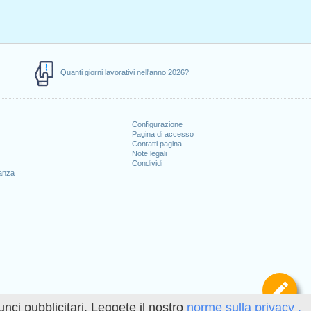
Quanti giorni lavorativi nell'anno 2026?
Configurazione
Pagina di accesso
Contatti pagina
Note legali
Condividi
canza
Def
unci pubblicitari. Leggete il nostro
norme sulla privacy .