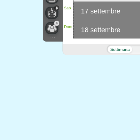
Sab
17 settembre
0
Dom
18 settembre
...
Settimana