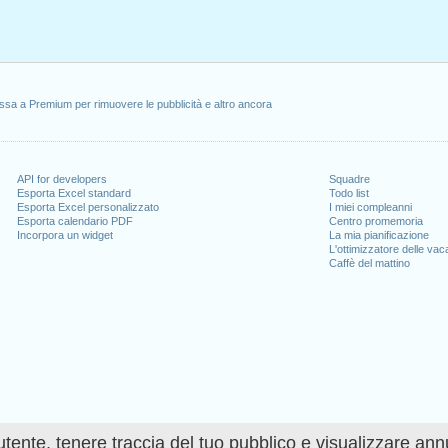
ssa a Premium per rimuovere le pubblicità e altro ancora
API for developers
Squadre
Esporta Excel standard
Todo list
Esporta Excel personalizzato
I miei compleanni
Esporta calendario PDF
Centro promemoria
Incorpora un widget
La mia pianificazione
L'ottimizzatore delle va
Caffè del mattino
utente, tenere traccia del tuo pubblico e visualizzare ann