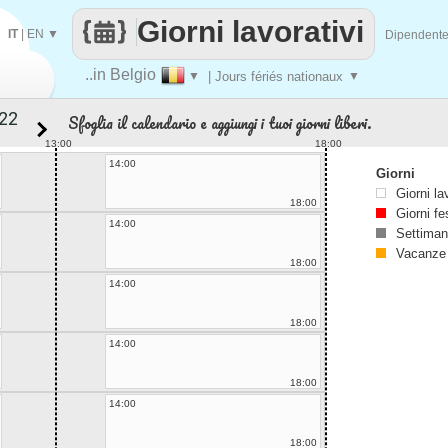
Giorni lavorativi
IT
|
EN
▼
Dipendent
..in Belgio
▼
| Jours fériés nationaux
▼
Sfoglia il calendario e aggiungi i tuoi giorni liberi.
13:00
18:00
14:00
Giorni
Giorni la
18:00
Giorni fe
14:00
Settiman
Vacanze
18:00
14:00
18:00
14:00
18:00
14:00
18:00