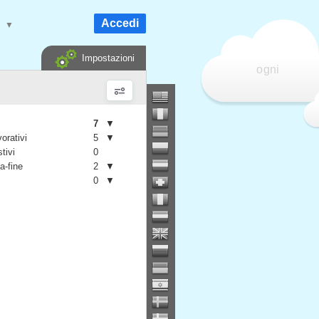
Accedi
e
▼
Impostazioni
ogni
7
▼
vorativi
5
▼
stivi
0
a-fine
2
▼
0
▼