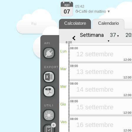
ago
05:42
07
☕
Caffè del mattino ▼
Calcolatore
Calendario
Fai
Settimana
▼
contare
▼
8:00
API
08:00
Lun
12 settembre
12:00
08:00
EXPORT
Mar
13 settembre
12:00
08:00
Mer
14 settembre
12:00
08:00
Gio
15 settembre
UTILI
12:00
08:00
Ven
16 settembre
0
12:00