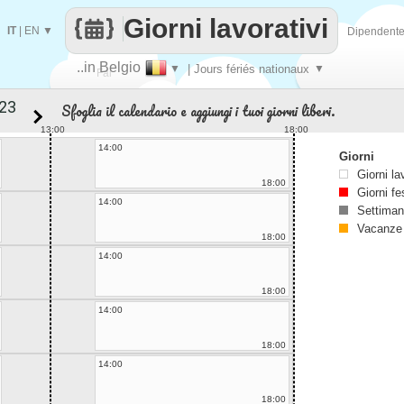
Giorni lavorativi
IT
|
EN
▼
Dipendent
..in Belgio
▼
| Jours fériés nationaux
▼
Fai
Sfoglia il calendario e aggiungi i tuoi giorni liberi.
contare
13:00
18:00
14:00
Giorni
Giorni la
18:00
Giorni fe
14:00
Settiman
Vacanze
18:00
14:00
18:00
14:00
18:00
14:00
18:00