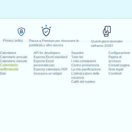
Privacy policy
Passa a Premium per rimuovere le
Quanti giorni lavorativi
pubblicità e altro ancora
nell'anno 2026?
Calcolatore
API for developers
Squadre
Configurazione
Calendario annuale
Esporta Excel standard
Todo list
Pagina di
Calendario mensile
Esporta Excel
I miei compleanni
accesso
Calendario
personalizzato
Centro promemoria
Contatti pagina
settimanale
Esporta calendario PDF
La mia pianificazione
Note legali
Dati
Incorpora un widget
L'ottimizzatore delle
Condividi
vacanza
Caffè del mattino